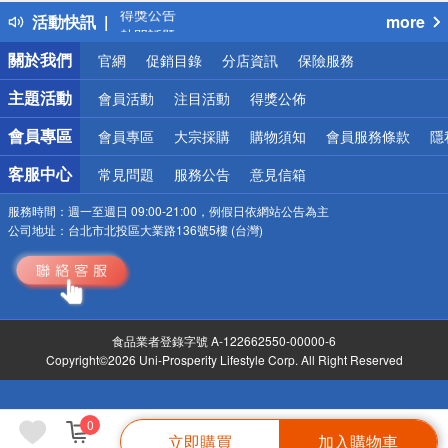
得獎公告
活動快訊
more
熱門話題
銀行優惠
關於我們
官網
促銷目錄
分店資訊
保險服務
偏遠地區配送
詐騙網頁！請小心！
主題活動
會員活動
注目活動
得獎公佈
會員專區
會員專區
大宗採購
購物須知
會員服務條款
隱
客服中心
常見問題
服務公告
意見信箱
服務時間：
週一至週日 09:00-21:00，例假日依網站公告為主
公司地址：
台北市北投區大業路136號5樓 (台灣)
食品業者登錄字號 A-122662550-00000-6
Copyright©2026 Uni-Prosperity Lifestyle Corp. All Right Reserved
0
立即購買
加入購物車