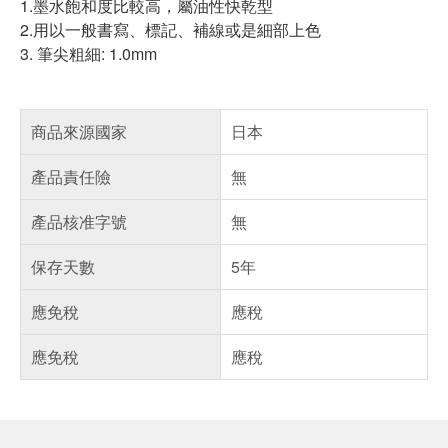
1.墨水飽和度比較高，屬油性快乾型
2.用以一般書寫、標記、補線或是細部上色
3. 筆尖粗細: 1.0mm
商品來源國家
日本
產品責任險
無
產品核准字號
無
保存天數
5年
應免稅
應稅
應免稅
應稅
偏遠地區配送
詐騙網頁！請小心！