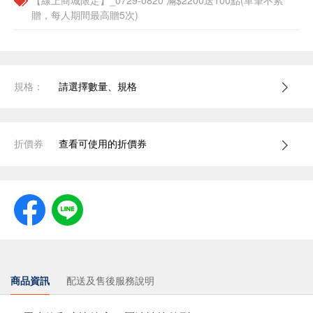
【線上商城限定】_0729-0820 滿$2200送100點(單筆不累
贈，每人期間最高贈5次)
規格：
請選擇數量、規格
折價券
查看可使用的折價券
商品資訊
配送及售後服務說明