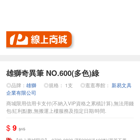
雄獅奇異筆 NO.600(多色)綠
◎品牌：
雄獅
◎規格： 1支
◎逛逛專館：
新易文具
企業有限公司
商城限用信用卡支付(不納入VIP資格之累積計算),無法用錢
包/紅利點數,無搬運上樓服務及指定日期/時間.
$
9
$15