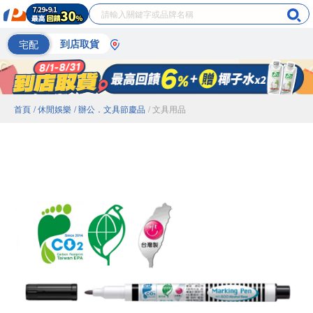
宅配
到店取貨
首頁
/ 休閒娛樂
/ 辦公．文具節慶品
/ 文具用品