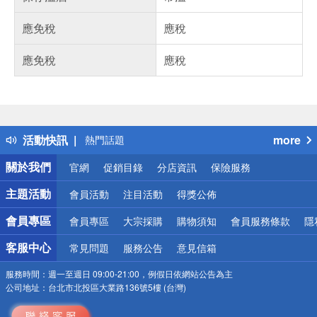
應免稅
應稅
應免稅
應稅
偏遠地區配送
詐騙網頁！請小心！
得獎公告
活動快訊
more
熱門話題
銀行優惠
關於我們
官網
促銷目錄
分店資訊
保險服務
偏遠地區配送
詐騙網頁！請小心！
主題活動
會員活動
注目活動
得獎公佈
會員專區
會員專區
大宗採購
購物須知
會員服務條款
隱
客服中心
常見問題
服務公告
意見信箱
服務時間：
週一至週日 09:00-21:00，例假日依網站公告為主
公司地址：
台北市北投區大業路136號5樓 (台灣)