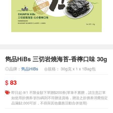
雋品HiBs 三切岩燒海苔-香檸口味 30g
◎品牌：
雋品HiBs
◎規格： 30g克 x 1 x 1Bag包
$
83
即日起-9/1 不限金額下單贈$200券(單筆不累贈，請注意訂單
如使用折價券/折扣碼則不符贈送資格，贈送之折價券消費指定
品滿$2,000可折，不得與其他優惠活動合併使用)