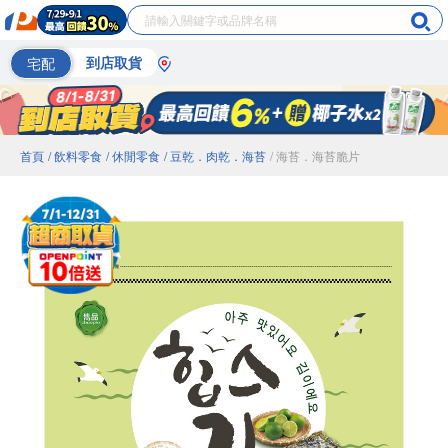
宅配
到店取貨
首頁
/ 飲料零食
/ 休閒零食
/ 豆乾．肉乾．海苔
/ 海苔．海苔脆片