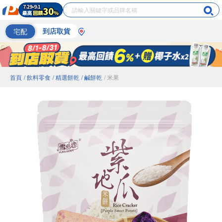
宅配
到店取貨
首頁
/ 飲料零食
/ 精選餅乾
/ 鹹餅乾
/ 米果