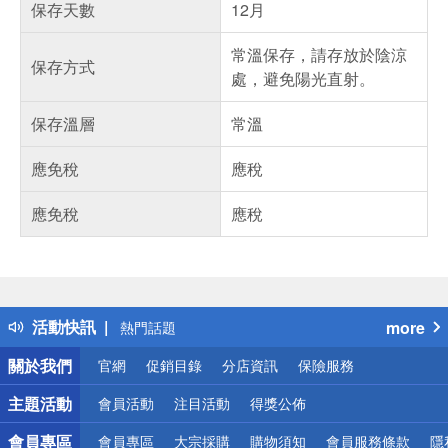
保存天數
12月
常溫保存，請存放於陰涼
保存方式
處，避免陽光直射。
保存溫層
常溫
應免稅
應稅
應免稅
應稅
偏遠地區配送
詐騙網頁！請小心！
得獎公告
活動快訊
more
熱門話題
銀行優惠
關於我們
官網
促銷目錄
分店資訊
保險服務
偏遠地區配送
詐騙網頁！請小心！
主題活動
會員活動
注目活動
得獎公佈
會員專區
會員專區
大宗採購
購物須知
會員服務條款
隱