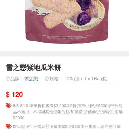
雪之戀紫地瓜米餅
◎品牌：
雪之戀
◎規格： 120g克 x 1 x 1Bag包
$
120
8/8-8/10 單筆折扣後滿$2,000享9折(單筆上限折$500)(部分商
品不適用，不得與其他促銷活動/加價購/折價券/折扣碼併用)離
$2000
即日起-9/1 不限金額下單贈$200券(單筆不累贈，請注意訂單