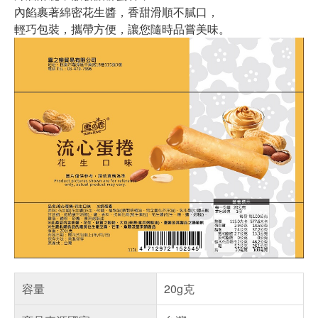
內餡裹著綿密花生醬，香甜滑順不膩口，
輕巧包裝，攜帶方便，讓您隨時品嘗美味。
容量
20g克