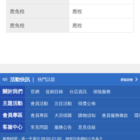
應免稅
應稅
應免稅
應稅
偏遠地區配送
詐騙網頁！請小心！
得獎公告
活動快訊
more
熱門話題
銀行優惠
關於我們
官網
促銷目錄
分店資訊
保險服務
偏遠地區配送
詐騙網頁！請小心！
主題活動
會員活動
注目活動
得獎公佈
會員專區
會員專區
大宗採購
購物須知
會員服務條款
隱
客服中心
常見問題
服務公告
意見信箱
服務時間：
週一至週日 09:00-21:00，例假日依網站公告為主