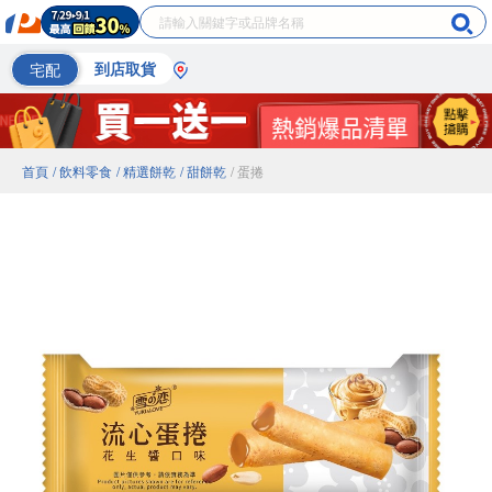
宅配
到店取貨
首頁
/ 飲料零食
/ 精選餅乾
/ 甜餅乾
/ 蛋捲