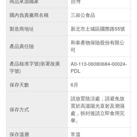
商品來源國家
台灣
國內負責廠商名稱
三叔公食品
製造商地址
新北市土城區國際路55號
和泰產物保險股份有限公
產品責任險
司
產品核准字號(衛署妝廣
A0-113-06080684-00024-
字號)
PDL
保存天數
6月
請放置陰涼處，請避免放
置於高溫陽光直射及潮濕
保存方式
處，拆封後請立即食用完
畢。
保存溫層
常溫