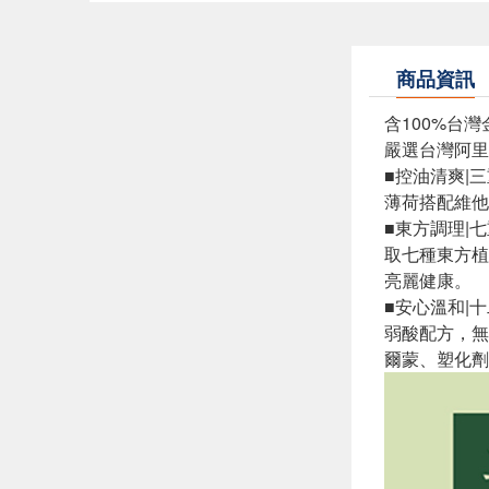
商品資訊
含100%台
嚴選台灣阿里
■控油清爽|
薄荷搭配維他
■東方調理|
取七種東方植
亮麗健康。
■安心溫和|
弱酸配方，無
爾蒙、塑化劑