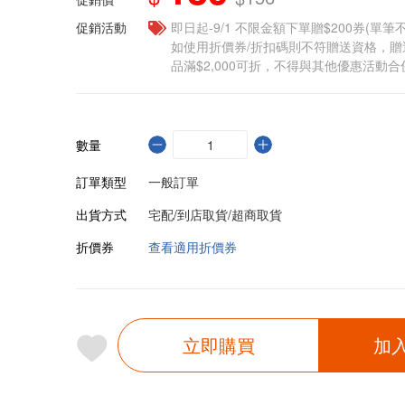
促銷活動
即日起-9/1 不限金額下單贈$200券(單
如使用折價券/折扣碼則不符贈送資格，
品滿$2,000可折，不得與其他優惠活動合
數量
訂單類型
一般訂單
出貨方式
宅配/到店取貨/超商取貨
折價券
查看適用折價券
立即購買
加