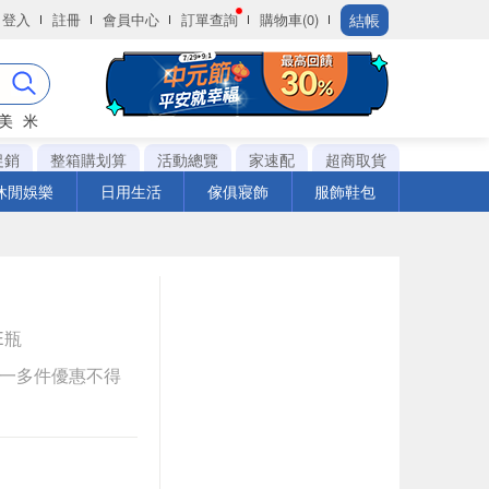
結帳
登入
註冊
會員中心
訂單查詢
購物車(0)
美
米
促銷
整箱購划算
活動總覽
家速配
超商取貨
休閒娛樂
日用生活
傢俱寢飾
服飾鞋包
LE瓶
送一多件優惠不得