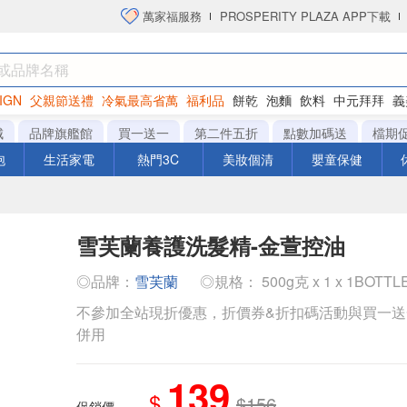
萬家福服務
PROSPERITY PLAZA APP下載
IGN
父親節送禮
冷氣最高省萬
福利品
餅乾
泡麵
飲料
中元拜拜
義
衛生紙
城
品牌旗艦館
買一送一
第二件五折
點數加碼送
檔期
泡
生活家電
熱門3C
美妝個清
嬰童保健
雪芙蘭養護洗髮精-金萱控油
◎品牌：
雪芙蘭
◎規格： 500g克 x 1 x 1BOTT
不參加全站現折優惠，折價券&折扣碼活動與買一
併用
139
$
$156
促銷價