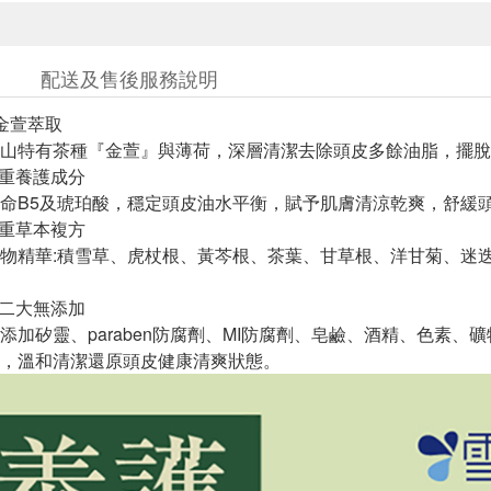
配送及售後服務說明
灣金萱萃取
山特有茶種『金萱』與薄荷，深層清潔去除頭皮多餘油脂，擺脫
三重養護成分
命B5及琥珀酸，穩定頭皮油水平衡，賦予肌膚清涼乾爽，舒緩
七重草本複方
物精華:積雪草、虎杖根、黃芩根、茶葉、甘草根、洋甘菊、迷
十二大無添加
添加矽靈、paraben防腐劑、MI防腐劑、皂鹼、酒精、色素
，溫和清潔還原頭皮健康清爽狀態。