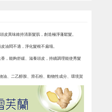
頭皮異味維持清新髮肌，創造極淨蓬鬆髮。
頭皮油悶不適，淨化髮根不扁塌。
迭香，能夠舒緩、滋養頭皮，持續調理能使秀髮
、礦物油、二乙醇胺、滑石粉、動物性成分、環境賀