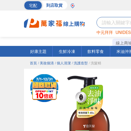
宅配
到店取貨
中元拜拜
UNIDES
海苔
巧克力
罐頭
線上商
好康主題
生鮮冷凍
飲料零食
米油沖
首頁
/ 美妝個清
/ 個人清潔
/ 洗護造型
/ 洗髮精