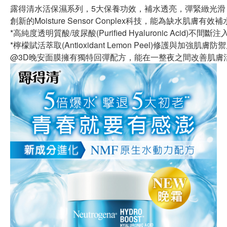
露得清水活保濕系列，5大保養功效，補水透亮，彈緊緻光滑
創新的Moisture Sensor Conplex科技，能為缺水
*高純度透明質酸/玻尿酸(Purified Hyaluronic Aci
*檸檬賦活萃取(Antioxidant Lemon Peel)修護與
@3D晚安面膜擁有獨特回彈配方，能在一整夜之間改善肌膚