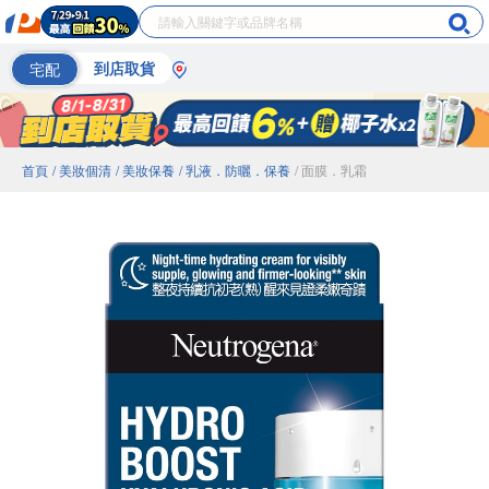
宅配
到店取貨
首頁
/ 美妝個清
/ 美妝保養
/ 乳液．防曬．保養
/ 面膜．乳霜