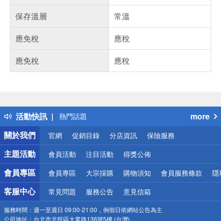
保存溫層
常溫
應免稅
應稅
應免稅
應稅
偏遠地區配送
詐騙網頁！請小心！
得獎公告
活動快訊
more
熱門話題
銀行優惠
關於我們
官網
促銷目錄
分店資訊
保險服務
偏遠地區配送
詐騙網頁！請小心！
主題活動
會員活動
注目活動
得獎公佈
會員專區
會員專區
大宗採購
購物須知
會員服務條款
隱
客服中心
常見問題
服務公告
意見信箱
服務時間：
週一至週日 09:00-21:00，例假日依網站公告為主
公司地址：
台北市北投區大業路136號5樓 (台灣)