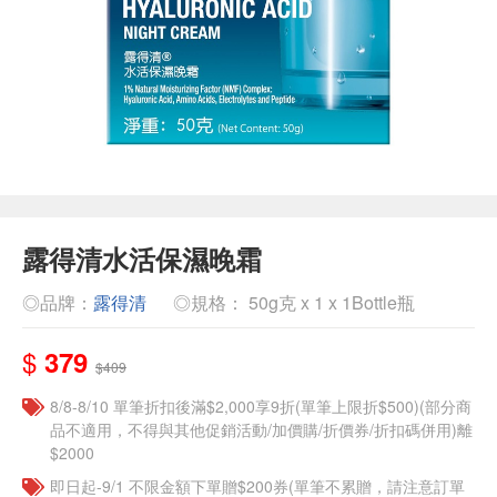
露得清水活保濕晚霜
◎品牌：
露得清
◎規格： 50g克 x 1 x 1Bottle瓶
$
379
$409
8/8-8/10 單筆折扣後滿$2,000享9折(單筆上限折$500)(部分商
品不適用，不得與其他促銷活動/加價購/折價券/折扣碼併用)離
$2000
即日起-9/1 不限金額下單贈$200券(單筆不累贈，請注意訂單