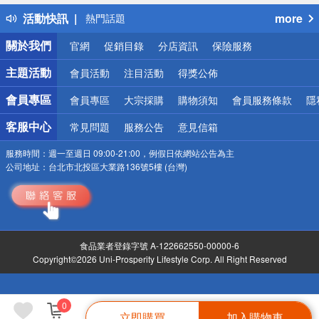
得獎公告
活動快訊
more
熱門話題
銀行優惠
關於我們
官網
促銷目錄
分店資訊
保險服務
偏遠地區配送
詐騙網頁！請小心！
主題活動
會員活動
注目活動
得獎公佈
會員專區
會員專區
大宗採購
購物須知
會員服務條款
隱
客服中心
常見問題
服務公告
意見信箱
服務時間：
週一至週日 09:00-21:00，例假日依網站公告為主
公司地址：
台北市北投區大業路136號5樓 (台灣)
食品業者登錄字號 A-122662550-00000-6
Copyright©2026 Uni-Prosperity Lifestyle Corp. All Right Reserved
0
立即購買
加入購物車