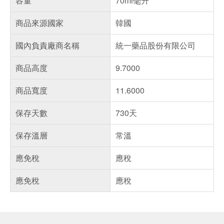
容量
70ml毫升
商品來源國家
韓國
國內負責廠商名稱
統一藥品股份有限公司
商品高度
9.7000
商品寬度
11.6000
保存天數
730天
保存溫層
常溫
應免稅
應稅
應免稅
應稅
偏遠地區配送
詐騙網頁！請小心！