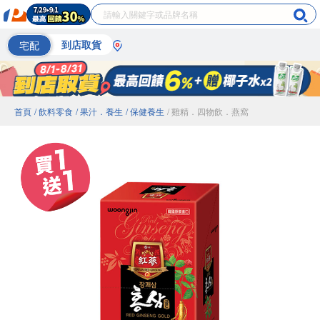
宅配
到店取貨
首頁
/ 飲料零食
/ 果汁．養生
/ 保健養生
/ 雞精．四物飲．燕窩