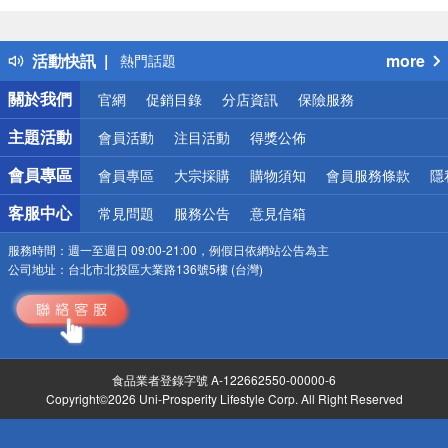
詐騙網頁！請小心！
得獎公告
活動快訊
more
熱門話題
銀行優惠
關於我們
官網
促銷目錄
分店資訊
保險服務
偏遠地區配送
詐騙網頁！請小心！
主題活動
會員活動
注目活動
得獎公佈
會員專區
會員專區
大宗採購
購物須知
會員服務條款
隱
客服中心
常見問題
服務公告
意見信箱
服務時間：
週一至週日 09:00-21:00，例假日依網站公告為主
公司地址：
台北市北投區大業路136號5樓 (台灣)
食品業者登錄字號 A-122662550-00000-6
Copyright©2026 Uni-Prosperity Lifestyle Corp. All Right Reserved