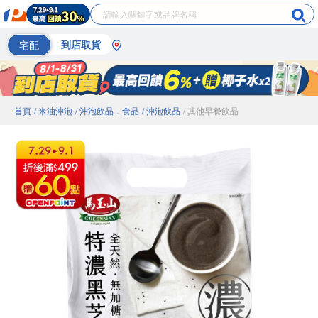
宅配
到店取貨
首頁
/ 米油沖泡
/ 沖泡飲品．食品
/ 沖泡飲品
/ 其他早餐飲品