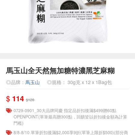
馬玉山全天然無加糖特濃黑芝麻糊
◎品牌：
馬玉山
◎規格： 30g克 x 12 x 1Bag包
$
114
$128
0729-0901_30大品牌同慶 指定品折扣後滿$499贈60點
OPENPOINT(單筆最高贈300點，回饋皆以折扣後金額為計算
門檻)
8/8-8/10 單筆折扣後滿$2,000享9折(單筆上限折$500)(部分商