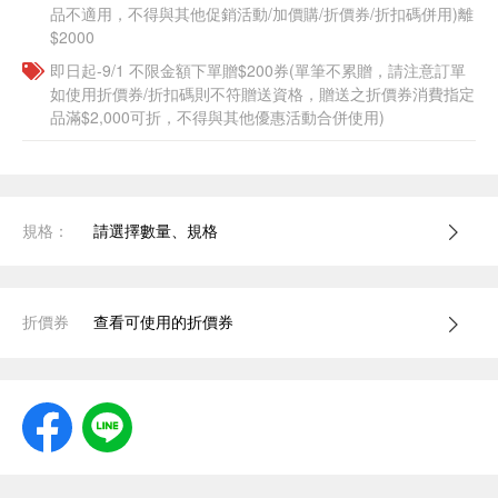
品不適用，不得與其他促銷活動/加價購/折價券/折扣碼併用)離
$2000
即日起-9/1 不限金額下單贈$200券(單筆不累贈，請注意訂單
如使用折價券/折扣碼則不符贈送資格，贈送之折價券消費指定
品滿$2,000可折，不得與其他優惠活動合併使用)
規格：
請選擇數量、規格
折價券
查看可使用的折價券