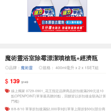
魔術靈浴室除霉漂潔噴槍瓶+經濟瓶
◎品牌：
魔術靈
◎規格： 400ml毫升 x 2 x 1SET組
$
139
$149
線上獨家 0729-0901_花王指定品牌商品折扣後滿299元送10
點OPENPOINT(單筆最高贈20點，回饋皆以折扣後金額為計算
門檻)
8/8-8/10 單筆折扣後滿$2,000享9折(單筆上限折$500)(部分商