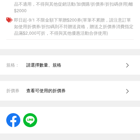
品不適用，不得與其他促銷活動/加價購/折價券/折扣碼併用)離
$2000
即日起-9/1 不限金額下單贈$200券(單筆不累贈，請注意訂單
如使用折價券/折扣碼則不符贈送資格，贈送之折價券消費指定
品滿$2,000可折，不得與其他優惠活動合併使用)
規格：
請選擇數量、規格
折價券
查看可使用的折價券