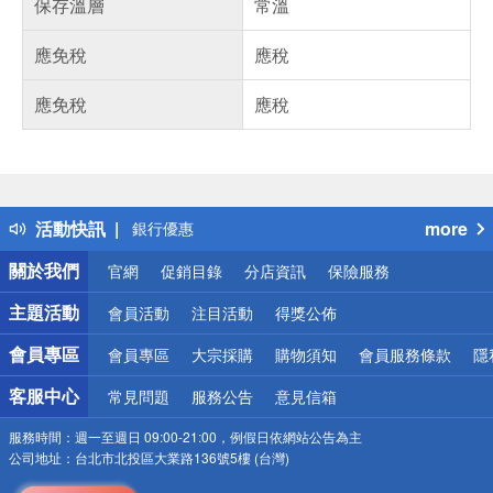
保存溫層
常溫
應免稅
應稅
應免稅
應稅
偏遠地區配送
詐騙網頁！請小心！
得獎公告
熱門話題
活動快訊
more
銀行優惠
偏遠地區配送
關於我們
官網
促銷目錄
分店資訊
保險服務
詐騙網頁！請小心！
主題活動
會員活動
注目活動
得獎公佈
會員專區
會員專區
大宗採購
購物須知
會員服務條款
隱
客服中心
常見問題
服務公告
意見信箱
服務時間：
週一至週日 09:00-21:00，例假日依網站公告為主
公司地址：
台北市北投區大業路136號5樓 (台灣)