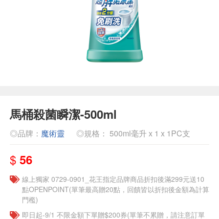
馬桶殺菌瞬潔-500ml
◎品牌：
魔術靈
◎規格： 500ml毫升 x 1 x 1PC支
$
56
線上獨家 0729-0901_花王指定品牌商品折扣後滿299元送10
點OPENPOINT(單筆最高贈20點，回饋皆以折扣後金額為計算
門檻)
即日起-9/1 不限金額下單贈$200券(單筆不累贈，請注意訂單