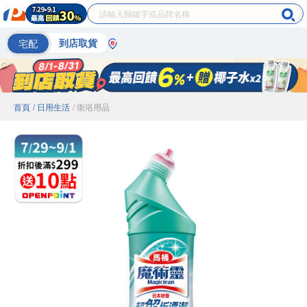
宅配
到店取貨
首頁
/ 日用生活
/ 衛浴用品