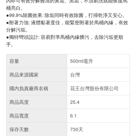
內即可有效分解難清的黃垢、黑垢，不須刷洗就能恢復馬
桶亮白。
●99.9%除菌效果: 除垢同時有效除菌，打掃乾淨又安心。
●附著力強: 液體黏著度佳，能緊密附著於馬桶內緣，有效
分解污垢。
●獨特彎頭設計: 容易對準馬桶內緣髒污，去除污垢更順
手。
容量
500ml毫升
商品來源國家
台灣
國內負責廠商名稱
花王台灣股份有限公司
商品高度
25.4
商品寬度
6.1
保存天數
730天