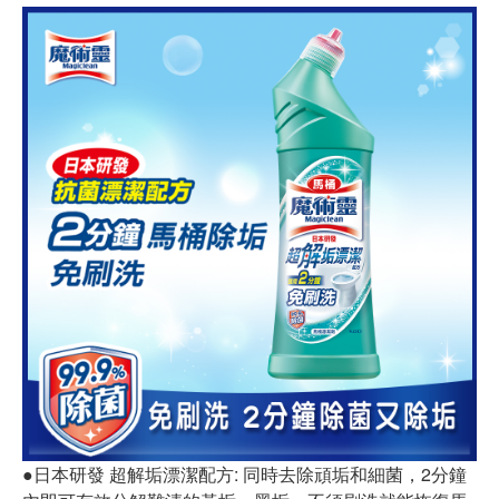
●日本研發 超解垢漂潔配方: 同時去除頑垢和細菌，2分鐘