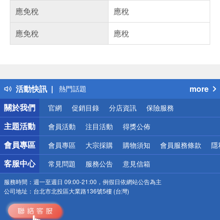
應免稅
應稅
應免稅
應稅
偏遠地區配送
詐騙網頁！請小心！
得獎公告
活動快訊
more
熱門話題
銀行優惠
關於我們
官網
促銷目錄
分店資訊
保險服務
偏遠地區配送
詐騙網頁！請小心！
主題活動
會員活動
注目活動
得獎公佈
會員專區
會員專區
大宗採購
購物須知
會員服務條款
隱
客服中心
常見問題
服務公告
意見信箱
服務時間：
週一至週日 09:00-21:00，例假日依網站公告為主
公司地址：
台北市北投區大業路136號5樓 (台灣)