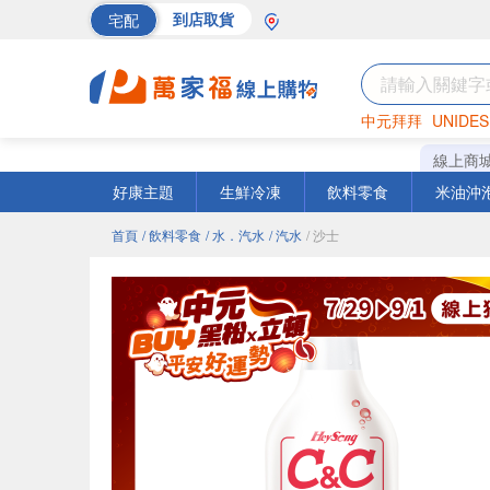
宅配
到店取貨
中元拜拜
UNIDES
巧克力
罐頭
海苔
線上商
好康主題
生鮮冷凍
飲料零食
米油沖
首頁
/ 飲料零食
/ 水．汽水
/ 汽水
/ 沙士