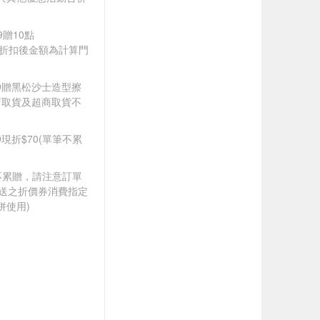
9贈10點
皆以折扣後金額為計算門
599贈黑松沙士造型擦
店取貨及超商取貨不
99現折$70(單筆不累
筆不累贈，請注意訂單
贈送之折價券消費指定
併使用)