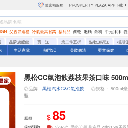
萬家福服務
PROSPERITY PLAZA APP下載
IGN
父親節送禮
冷氣最高省萬
福利品
餅乾
泡麵
飲料
中元拜拜
義
洋芋片
城
品牌旗艦館
買一送一
第二件五折
點數加碼送
檔期
泡
生活家電
熱門3C
美妝個清
嬰童保健
黑松CC氣泡飲荔枝果茶口味 500m
◎品牌：
黑松汽水C&C氣泡飲
◎規格： 500ml毫升 x
瓶
85
$
原價
促銷活動
7/29-9/1 黑松/立頓 指定品 2件$158