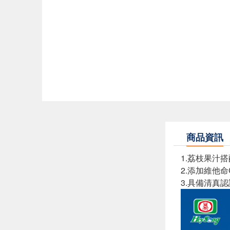
商品資訊
1.荔枝果汁
2.添加維他
3.具備清真認