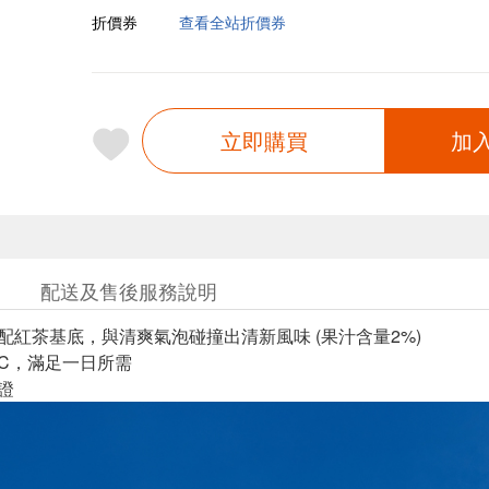
折價券
查看全站折價券
立即購買
加
配送及售後服務說明
搭配紅茶基底，與清爽氣泡碰撞出清新風味 (果汁含量2%)
命C，滿足一日所需
證