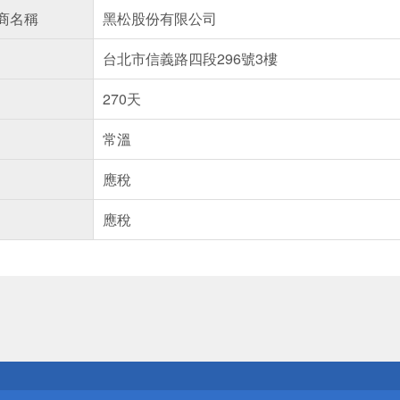
商名稱
黑松股份有限公司
台北市信義路四段296號3樓
270天
常溫
應稅
應稅
送
請小心！