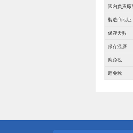
國內負責廠
製造商地址
保存天數
保存溫層
應免稅
應免稅
偏遠地區配
詐騙網頁！
得獎公告