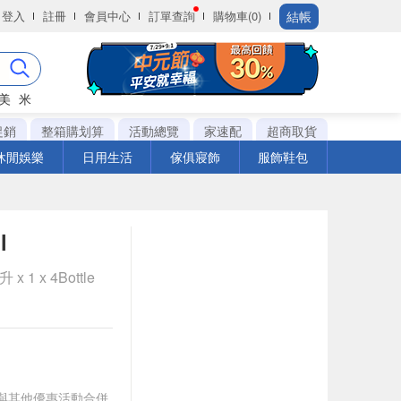
結帳
登入
註冊
會員中心
訂單查詢
購物車(0)
美
米
促銷
整箱購划算
活動總覽
家速配
超商取貨
休閒娛樂
日用生活
傢俱寢飾
服飾鞋包
l
 1 x 4Bottle
(不得與其他優惠活動合併