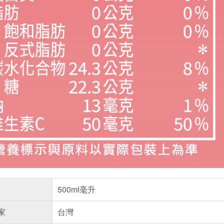
500ml毫升
家
台灣