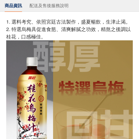
商品資訊
配送及售後服務說明
1. 選料考究、依照宮廷古法製作，盛夏暢飲，生津止渴。
2. 特選烏梅具促進食慾、清爽解膩之功效，精熬之後調以
桂花，口感極佳。