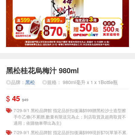
黑松桂花烏梅汁 980ml
◎品牌：
黑松
◎規格： 980ml毫升 x 1 x 1Bottle瓶
$
45
$49
7/29-9/1 黑松品牌館 指定品折扣後滿$599贈黑松沙士造型擦
手巾乙條(不累贈,數量有限送完為止；到店取貨及超商取貨不
適用；依購物車帶出為主)
7/29-9/1 黑松品牌館 指定品折扣後滿$999現折$70(單筆不累