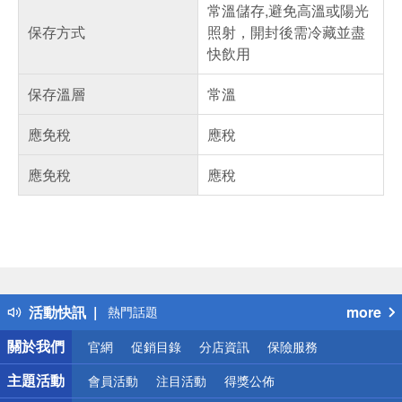
常溫儲存,避免高溫或陽光
保存方式
照射，開封後需冷藏並盡
快飲用
保存溫層
常溫
應免稅
應稅
應免稅
應稅
偏遠地區配送
詐騙網頁！請小心！
得獎公告
活動快訊
more
熱門話題
銀行優惠
關於我們
官網
促銷目錄
分店資訊
保險服務
偏遠地區配送
詐騙網頁！請小心！
主題活動
會員活動
注目活動
得獎公佈