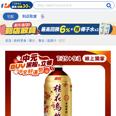
宅配
到店取貨
首頁
/ 飲料零食
/ 果汁．養生
/ 蔬果汁
/ 其它