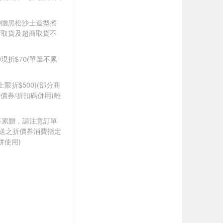
599贈黑松沙士造型擦
店取貨及超商取貨不
99現折$70(單筆不累
筆上限折$500)(部分商
價券/折扣碼併用)離
筆不累贈，請注意訂單
贈送之折價券消費指定
併使用)