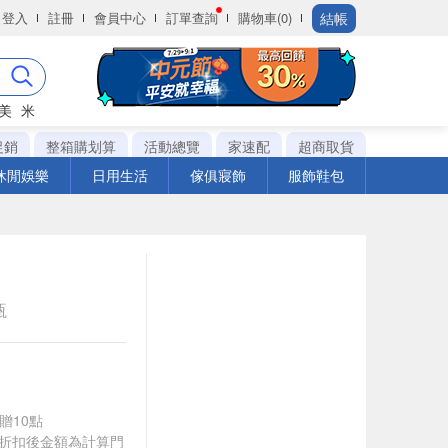
結帳
登入
註冊
會員中心
訂單查詢
購物車(0)
美
米
促銷
整箱購划算
活動總覽
家速配
超商取貨
休閒娛樂
日用生活
傢俱寢飾
服飾鞋包
瓶
9贈10點
皆以折扣後金額為計算門