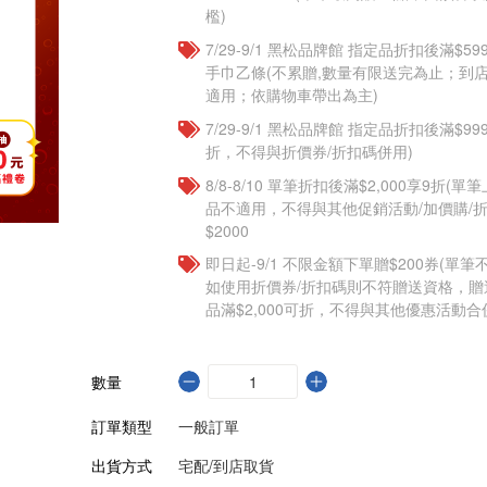
檻)
7/29-9/1 黑松品牌館 指定品折扣後滿$
手巾乙條(不累贈,數量有限送完為止；到
適用；依購物車帶出為主)
7/29-9/1 黑松品牌館 指定品折扣後滿$9
折，不得與折價券/折扣碼併用)
8/8-8/10 單筆折扣後滿$2,000享9折(單
品不適用，不得與其他促銷活動/加價購/折
$2000
即日起-9/1 不限金額下單贈$200券(單
如使用折價券/折扣碼則不符贈送資格，
品滿$2,000可折，不得與其他優惠活動合
數量
訂單類型
一般訂單
出貨方式
宅配/到店取貨