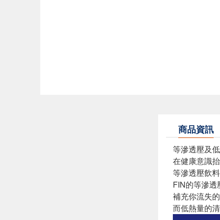
商品資訊
等滲透壓及低
在健康意識抬
等滲透壓飲料–
FIN的等滲
補充你流失的
而低熱量的清