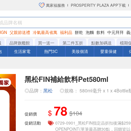
萬家福服務
PROSPERITY PLAZA APP下載
IGN
父親節送禮
冷氣最高省萬
福利品
餅乾
泡麵
飲料
中元拜拜
義
洋芋片
城
品牌旗艦館
買一送一
第二件五折
點數加碼送
檔期
泡
生活家電
熱門3C
美妝個清
嬰童保健
黑松FIN補給飲料Pet580ml
◎品牌：
黑松
◎規格： 580ml毫升 x 1 x 4Bottle
78
$
$104
促銷價
促銷活動
0729-0901_黑松FIN指定品折扣後滿$25
OPENPOINT(單筆最高贈30點，回饋