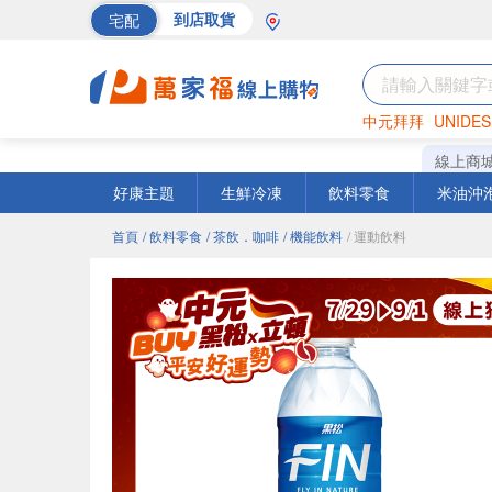
宅配
到店取貨
中元拜拜
UNIDES
巧克力
罐頭
海苔
線上商
好康主題
生鮮冷凍
飲料零食
米油沖
首頁
/ 飲料零食
/ 茶飲．咖啡
/ 機能飲料
/ 運動飲料