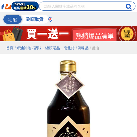
宅配
到店取貨
首頁
/ 米油沖泡
/ 調味．罐頭湯品．南北貨
/ 調味品
/ 醬油