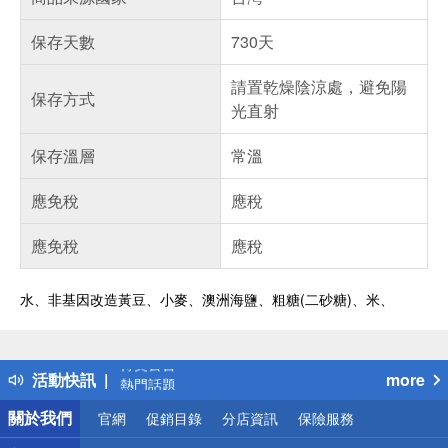
保存天數
730天
請置乾燥陰涼處，避免陽
保存方式
光直射
保存溫層
常溫
應免稅
應稅
應免稅
應稅
水、非基因改造黃豆、小麥、澳洲海鹽、粗糖(二砂糖)、米、
偏遠地區配送
詐騙網頁！請小心！
得獎公告
活動快訊
more
熱門話題
銀行優惠
關於我們
官網
促銷目錄
分店資訊
保險服務
偏遠地區配送
詐騙網頁！請小心！