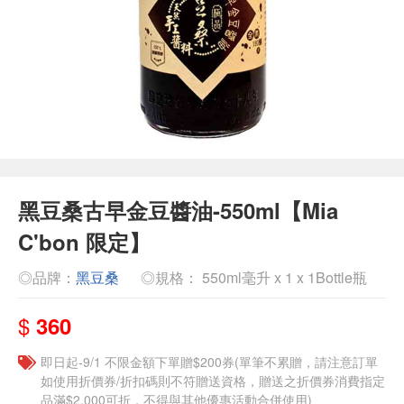
黑豆桑古早金豆醬油-550ml【Mia
C'bon 限定】
◎品牌：
黑豆桑
◎規格： 550ml毫升 x 1 x 1Bottle瓶
$
360
即日起-9/1 不限金額下單贈$200券(單筆不累贈，請注意訂單
如使用折價券/折扣碼則不符贈送資格，贈送之折價券消費指定
品滿$2,000可折，不得與其他優惠活動合併使用)