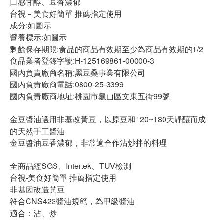
口感甘醇、豆香濃郁
台視－美食好簡單 推薦指定使用
成分:如圖示
營養標示:如圖示
剩餘保存期限:食品的商品有效期至少為商品有效期的1/2
食品業者登錄字號:H-125169861-00000-3
國內負責廠商名稱:黑豆桑事業有限公司
國內負責廠商電話:0800-25-3399
國內負責廠商地址:桃園市龜山區文東五街99號
金豆醬油選用非基改黃豆，以原豆和120~180天靜釀而成
的天然手工醬油
金豆醬油豆香濃郁，非常適合作沾炒拌的料理
全商品經SGS、Intertek、TUV檢測
台視-美食好簡單 推薦指定使用
非基因改造黃豆
符合CNS423醬油規範，為甲級醬油
適合：沾、炒