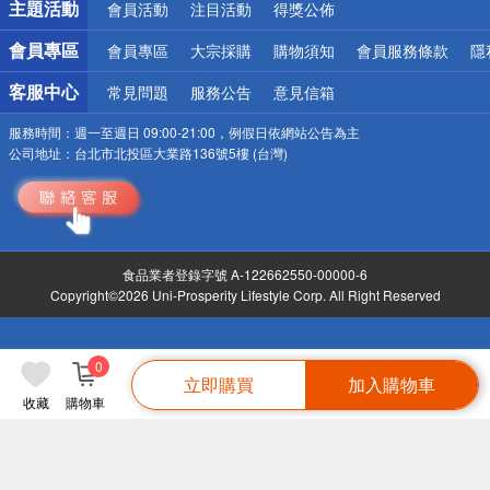
主題活動
會員活動
注目活動
得獎公佈
會員專區
會員專區
大宗採購
購物須知
會員服務條款
隱
客服中心
常見問題
服務公告
意見信箱
服務時間：
週一至週日 09:00-21:00，例假日依網站公告為主
公司地址：
台北市北投區大業路136號5樓 (台灣)
食品業者登錄字號 A-122662550-00000-6
Copyright©2026 Uni-Prosperity Lifestyle Corp. All Right Reserved
0
立即購買
加入購物車
收藏
購物車