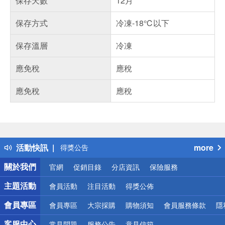
保存天數
12月
保存方式
冷凍-18℃以下
保存溫層
冷凍
應免稅
應稅
應免稅
應稅
偏遠地區配送
詐騙網頁！請小心！
得獎公告
活動快訊
more
熱門話題
銀行優惠
關於我們
官網
促銷目錄
分店資訊
保險服務
偏遠地區配送
詐騙網頁！請小心！
主題活動
會員活動
注目活動
得獎公佈
會員專區
會員專區
大宗採購
購物須知
會員服務條款
隱
客服中心
常見問題
服務公告
意見信箱