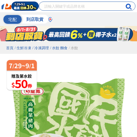
宅配
到店取貨
首頁
/ 生鮮冷凍
/ 冷凍調理
/ 水餃 麵食
/ 水餃