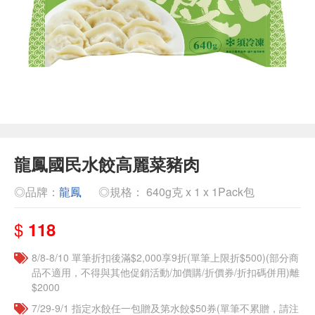
龍鳳國民水餃高麗菜豬肉
◎品牌：
龍鳳
◎規格： 640g克 x 1 x 1Pack包
$
118
8/8-8/10 單筆折扣後滿$2,000享9折(單筆上限折$500)(部分商
品不適用，不得與其他促銷活動/加價購/折價券/折扣碼併用)離
$2000
7/29-9/1 指定水餃任一包贈及第水餃$50券(單筆不累贈，請注