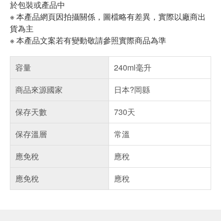
於包裝或產品中
※ 本產品網頁因拍攝關係，圖檔略有差異，實際以廠商出
貨為主
※ 本產品文案若有變動敬請參照實際商品為準
容量
240ml毫升
商品來源國家
日本?岡縣
保存天數
730天
保存溫層
常溫
應免稅
應稅
應免稅
應稅
偏遠地區配送
詐騙網頁！請小心！