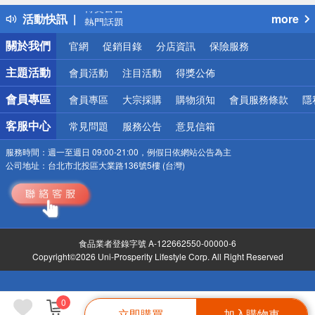
得獎公告
活動快訊
more
熱門話題
銀行優惠
關於我們
官網
促銷目錄
分店資訊
保險服務
偏遠地區配送
詐騙網頁！請小心！
主題活動
會員活動
注目活動
得獎公佈
會員專區
會員專區
大宗採購
購物須知
會員服務條款
隱
客服中心
常見問題
服務公告
意見信箱
服務時間：
週一至週日 09:00-21:00，例假日依網站公告為主
公司地址：
台北市北投區大業路136號5樓 (台灣)
食品業者登錄字號 A-122662550-00000-6
Copyright©2026 Uni-Prosperity Lifestyle Corp. All Right Reserved
0
立即購買
加入購物車