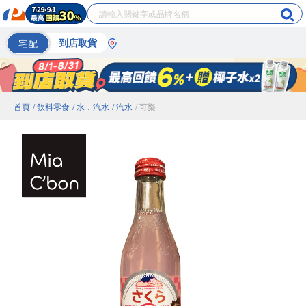
宅配
到店取貨
首頁
/ 飲料零食
/ 水．汽水
/ 汽水
/ 可樂