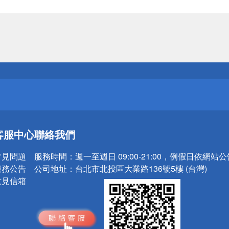
送
請小心！
送
客服中心
聯絡我們
請小心！
常見問題
服務時間：
週一至週日 09:00-21:00，例假日依網站
服務公告
公司地址：
台北市北投區大業路136號5樓 (台灣)
意見信箱