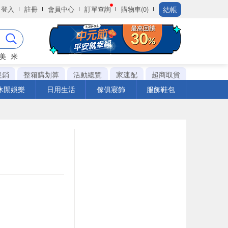
結帳
登入
註冊
會員中心
訂單查詢
購物車(0)
美
米
促銷
整箱購划算
活動總覽
家速配
超商取貨
休閒娛樂
日用生活
傢俱寢飾
服飾鞋包