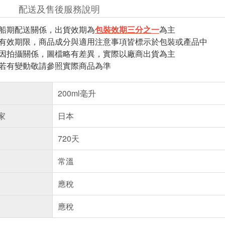
配送及售後服務說明
因船期配送關係，出貨效期為
包裝
效期三分之一
為
主
與有效期限，商品成分與適用注意事項皆標示於包裝或產品中
頁因拍攝關係，圖檔略有差異，實際以廠商出貨為主
案若有變動敬請參照實際商品為準
200ml毫升
家
日本
720天
常溫
應稅
應稅