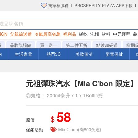
萬家福服務
PROSPERITY PLAZA APP下載
IGN
父親節送禮
冷氣最高省萬
福利品
餅乾
泡麵
飲料
中元拜拜
義
洋芋片
城
品牌旗艦館
買一送一
第二件五折
點數加碼送
檔期
泡
生活家電
熱門3C
美妝個清
嬰童保健
元祖彈珠汽水【Mia C'bon 限定】
◎規格： 200ml毫升 x 1 x 1Bottle瓶
58
$
原價
促銷活動
Mia C'bon(滿800免運)