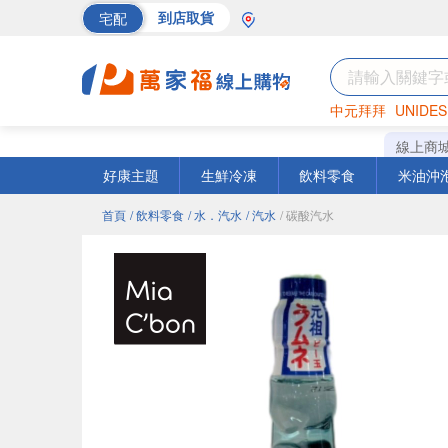
宅配
到店取貨
中元拜拜
UNIDES
巧克力
罐頭
海苔
線上商
好康主題
生鮮冷凍
飲料零食
米油沖
首頁
/ 飲料零食
/ 水．汽水
/ 汽水
/ 碳酸汽水