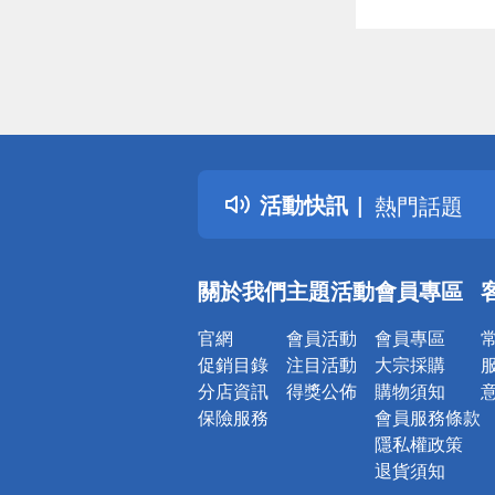
偏遠地區配
詐騙網頁！
得獎公告
活動快訊
熱門話題
銀行優惠
偏遠地區配
關於我們
主題活動
會員專區
詐騙網頁！
官網
會員活動
會員專區
促銷目錄
注目活動
大宗採購
分店資訊
得獎公佈
購物須知
保險服務
會員服務條款
隱私權政策
退貨須知