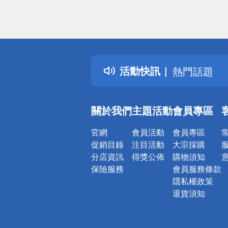
偏遠地區配
詐騙網頁！
得獎公告
活動快訊
熱門話題
銀行優惠
偏遠地區配
關於我們
主題活動
會員專區
詐騙網頁！
官網
會員活動
會員專區
促銷目錄
注目活動
大宗採購
分店資訊
得獎公佈
購物須知
保險服務
會員服務條款
隱私權政策
退貨須知