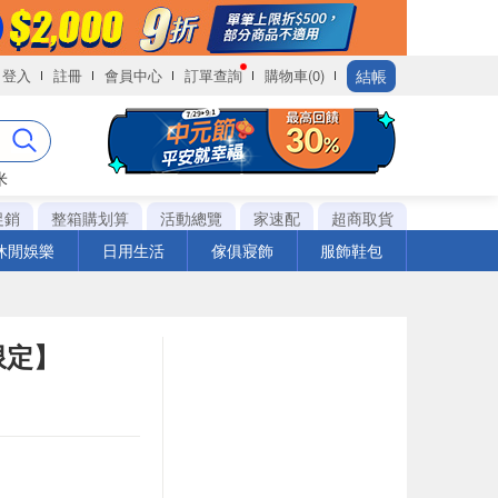
結帳
登入
註冊
會員中心
訂單查詢
購物車(0)
米
促銷
整箱購划算
活動總覽
家速配
超商取貨
休閒娛樂
日用生活
傢俱寢飾
服飾鞋包
 限定】