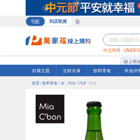
宅配
到店取貨
中元拜拜
UNIDES
巧克力
罐頭
咖啡
線上商
好康主題
生鮮冷凍
飲料零食
米油沖
首頁
/ 飲料零食
/ 水．汽水
/ 汽水
/ 沙士