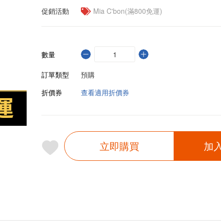
促銷活動
Mia C'bon(滿800免運)
數量
訂單類型
預購
折價券
查看適用折價券
立即購買
加