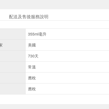
配送及售後服務說明
355ml毫升
家
美國
730天
常溫
應稅
應稅