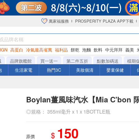
萬家福服務
PROSPERITY PLAZA APP下載
IGN
高蛋白
冷氣最高省萬
福利品
餅乾
泡麵
飲料
中元拜拜
義美
海苔
城
品牌旗艦館
買一送一
第二件五折
點數加碼送
檔期
泡
生活家電
熱門3C
美妝個清
嬰童保健
Boylan薑風味汽水【Mia C'bon
◎規格： 355ml毫升 x 1 x 1BOTTLE瓶
150
$
原價