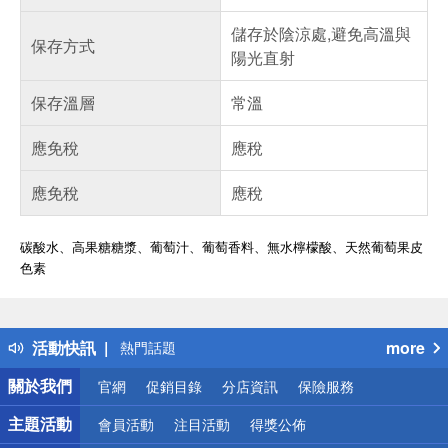
儲存於陰涼處,避免高溫與
保存方式
陽光直射
保存溫層
常溫
應免稅
應稅
應免稅
應稅
碳酸水、高果糖糖漿、葡萄汁、葡萄香料、無水檸檬酸、天然葡萄果皮
色素
偏遠地區配送
詐騙網頁！請小心！
得獎公告
活動快訊
more
熱門話題
銀行優惠
關於我們
官網
促銷目錄
分店資訊
保險服務
偏遠地區配送
詐騙網頁！請小心！
主題活動
會員活動
注目活動
得獎公佈