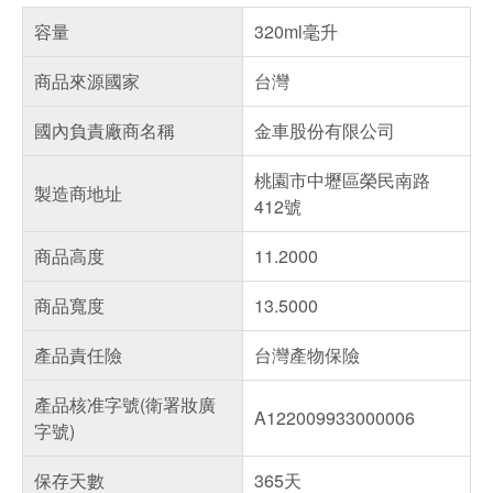
容量
320ml毫升
商品來源國家
台灣
國內負責廠商名稱
金車股份有限公司
桃園市中壢區榮民南路
製造商地址
412號
商品高度
11.2000
商品寬度
13.5000
產品責任險
台灣產物保險
產品核准字號(衛署妝廣
A122009933000006
字號)
保存天數
365天