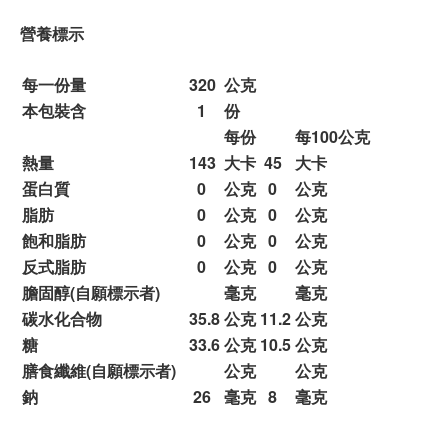
營養標示
每一份量
320
公克
本包裝含
1
份
每份
每100公克
熱量
143
大卡
45
大卡
蛋白質
0
公克
0
公克
脂肪
0
公克
0
公克
飽和脂肪
0
公克
0
公克
反式脂肪
0
公克
0
公克
膽固醇(自願標示者)
毫克
毫克
碳水化合物
35.8
公克
11.2
公克
糖
33.6
公克
10.5
公克
膳食纖維(自願標示者)
公克
公克
鈉
26
毫克
8
毫克