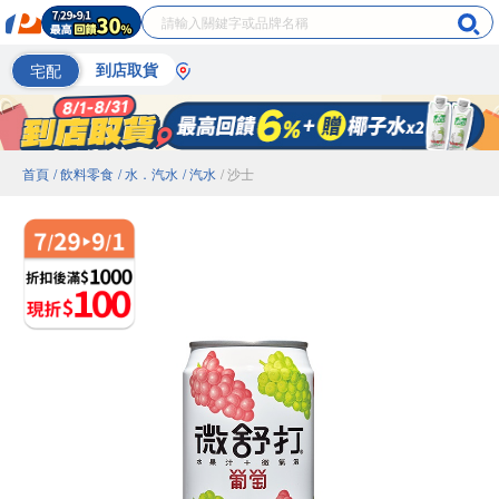
宅配
到店取貨
首頁
/ 飲料零食
/ 水．汽水
/ 汽水
/ 沙士