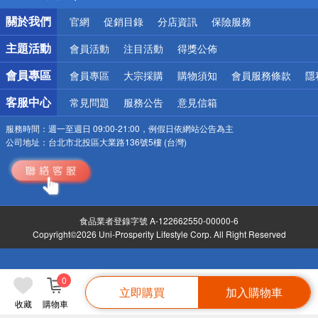
銀行優惠
關於我們
官網
促銷目錄
分店資訊
保險服務
偏遠地區配送
詐騙網頁！請小心！
主題活動
會員活動
注目活動
得獎公佈
會員專區
會員專區
大宗採購
購物須知
會員服務條款
隱
客服中心
常見問題
服務公告
意見信箱
服務時間：
週一至週日 09:00-21:00，例假日依網站公告為主
公司地址：
台北市北投區大業路136號5樓 (台灣)
食品業者登錄字號 A-122662550-00000-6
Copyright©2026 Uni-Prosperity Lifestyle Corp. All Right Reserved
0
立即購買
加入購物車
收藏
購物車