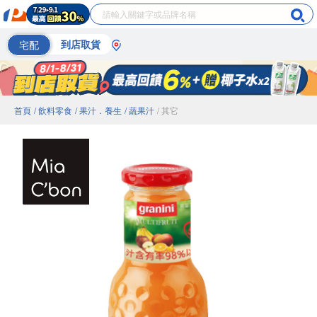
宅配
到店取貨
首頁
/ 飲料零食
/ 果汁．養生
/ 蔬果汁
/ 其它