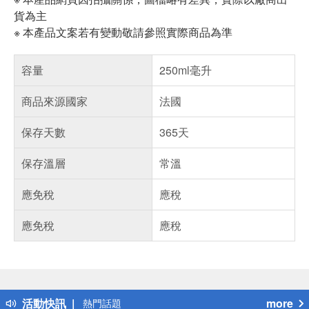
貨為主
※ 本產品文案若有變動敬請參照實際商品為準
容量
250ml毫升
商品來源國家
法國
保存天數
365天
保存溫層
常溫
應免稅
應稅
應免稅
應稅
偏遠地區配送
詐騙網頁！請小心！
得獎公告
活動快訊
more
熱門話題