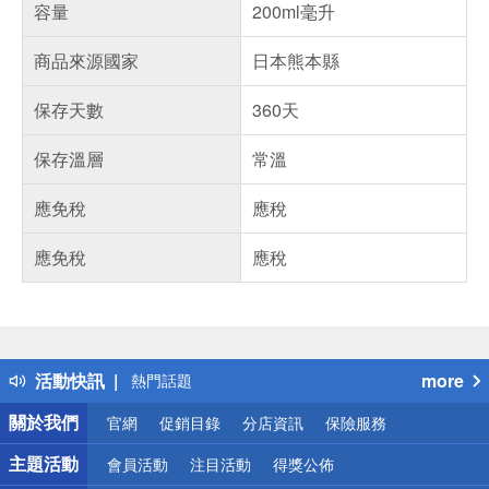
容量
200ml毫升
商品來源國家
日本熊本縣
保存天數
360天
保存溫層
常溫
應免稅
應稅
應免稅
應稅
偏遠地區配送
詐騙網頁！請小心！
得獎公告
活動快訊
more
熱門話題
銀行優惠
關於我們
官網
促銷目錄
分店資訊
保險服務
偏遠地區配送
詐騙網頁！請小心！
主題活動
會員活動
注目活動
得獎公佈