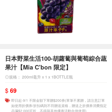
日本野菜生活100-胡蘿蔔與葡萄綜合蔬
果汁【Mia C'bon 限定】
◎規格： 200ml毫升 x 1 x 1BOTTLE瓶
$
69
即日起-9/1 不限金額下單贈$200券(單筆不累贈，請注意訂單
如使用折價券/折扣碼則不符贈送資格，贈送之折價券消費指定
品滿$2,000可折，不得與其他優惠活動合併使用)