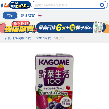
宅配
到店取貨
首頁
/ 飲料零食
/ 果汁．養生
/ 蔬果汁
/ 蕃茄汁