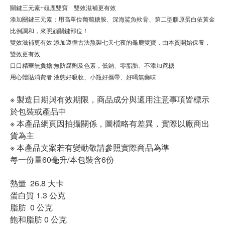
關鍵三元素+龜鹿雙寶 雙效滋補更有效
添加關鍵三元素：用高單位葡萄糖胺、深海鯊魚軟骨、第二型膠原蛋白依黃金
比例調和，來照顧關鍵部位！
雙效滋補更有效:添加遵循古法熬製七天七夜的龜鹿雙寶，由本質開始保養，
雙效更有效
口口精華無負擔:無防腐劑及色素，低鈉、零脂肪、不添加蔗糖
用心體貼消費者:液態好吸收、小瓶好攜帶、好喝無藥味
※ 製造日期與有效期限，商品成分與適用注意事項皆標示
於包裝或產品中
※ 本產品網頁因拍攝關係，圖檔略有差異，實際以廠商出
貨為主
※ 本產品文案若有變動敬請參照實際商品為準
每一份量60毫升/本包裝含6份
熱量 26.8 大卡
蛋白質 1.3 公克
脂肪 0 公克
飽和脂肪 0 公克