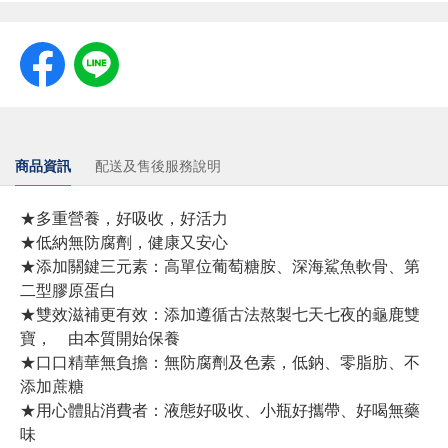
商品資訊
配送及售後服務說明
★多重營養，好吸收，好活力
★低納無防腐劑，健康又安心
★添加關鍵三元素：高單位葡萄糖胺、深海鯊魚軟骨、第
二型膠原蛋白
★雙效滋補更有效：添加遵循古法熬製七天七夜的龜鹿雙
寶， 由本質開始保養
★口口精華無負擔：無防腐劑及色素，低鈉、零脂肪、不
添加蔗糖
★用心體貼消費者：液態好吸收、小瓶好攜帶、好喝無藥
味