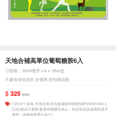
天地合補高單位葡萄糖胺6入
◎規格： 60ml毫升 x 6 x 1Box盒
不參加全站現折.折價券.折扣碼活動
$
325
$350
7/29-9/1 桂格,天地合補 折扣後滿$999贈舒跑Pet590mlX4入
乙組(贈品不累贈,數量有限贈完為止；到店取貨及超商取貨不
適用；依購物車帶出為主)​