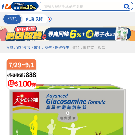
宅配
到店取貨
首頁
/ 飲料零食
/ 果汁．養生
/ 保健養生
/ 雞精．四物飲．燕窩