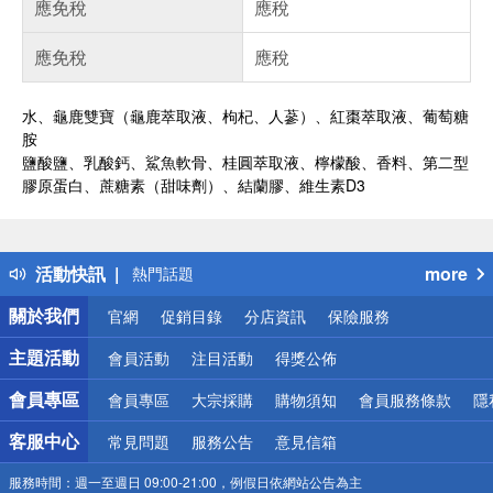
應免稅
應稅
應免稅
應稅
水、龜鹿雙寶（龜鹿萃取液、枸杞、人蔘）、紅棗萃取液、葡萄糖
胺
鹽酸鹽、乳酸鈣、鯊魚軟骨、桂圓萃取液、檸檬酸、香料、第二型
膠原蛋白、蔗糖素（甜味劑）、結蘭膠、維生素D3
偏遠地區配送
詐騙網頁！請小心！
得獎公告
活動快訊
more
熱門話題
銀行優惠
關於我們
官網
促銷目錄
分店資訊
保險服務
偏遠地區配送
詐騙網頁！請小心！
主題活動
會員活動
注目活動
得獎公佈
會員專區
會員專區
大宗採購
購物須知
會員服務條款
隱
客服中心
常見問題
服務公告
意見信箱
服務時間：
週一至週日 09:00-21:00，例假日依網站公告為主