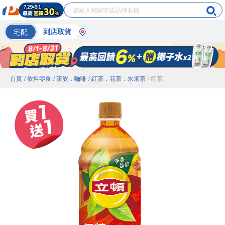
宅配
到店取貨
首頁
/ 飲料零食
/ 茶飲．咖啡
/ 紅茶．花茶．水果茶
/ 紅茶