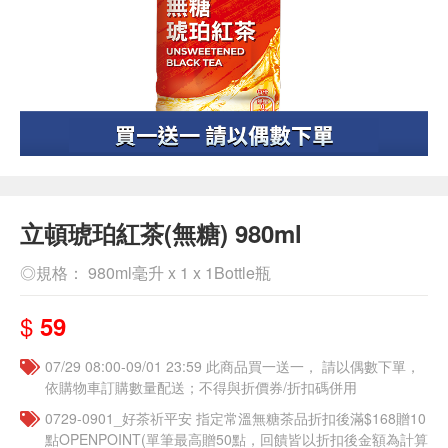
立頓琥珀紅茶(無糖) 980ml
◎規格： 980ml毫升 x 1 x 1Bottle瓶
$
59
07/29 08:00-09/01 23:59 此商品買一送一， 請以偶數下單，
依購物車訂購數量配送；不得與折價券/折扣碼併用
​​0729-0901_好茶祈平安 指定常溫無糖茶品折扣後滿$168贈10
點OPENPOINT(單筆最高贈50點，回饋皆以折扣後金額為計算