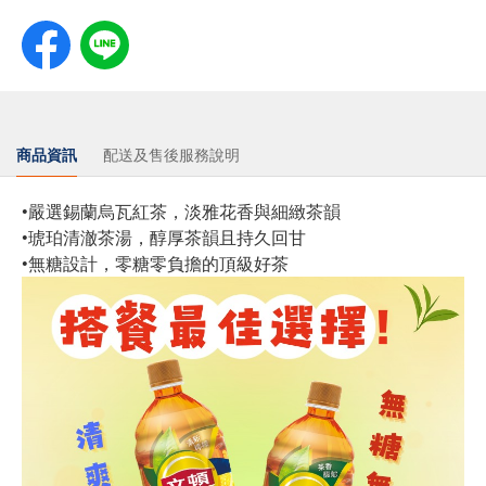
商品資訊
配送及售後服務說明
•嚴選錫蘭烏瓦紅茶，淡雅花香與細緻茶韻
•琥珀清澈茶湯，醇厚茶韻且持久回甘
•無糖設計，零糖零負擔的頂級好茶