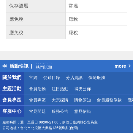
保存溫層
常溫
應免稅
應稅
應免稅
應稅
偏遠地區配送
詐騙網頁！請小心！
得獎公告
活動快訊
more
熱門話題
銀行優惠
關於我們
官網
促銷目錄
分店資訊
保險服務
偏遠地區配送
詐騙網頁！請小心！
主題活動
會員活動
注目活動
得獎公佈
會員專區
會員專區
大宗採購
購物須知
會員服務條款
隱
客服中心
常見問題
服務公告
意見信箱
服務時間：
週一至週日 09:00-21:00，例假日依網站公告為主
公司地址：
台北市北投區大業路136號5樓 (台灣)