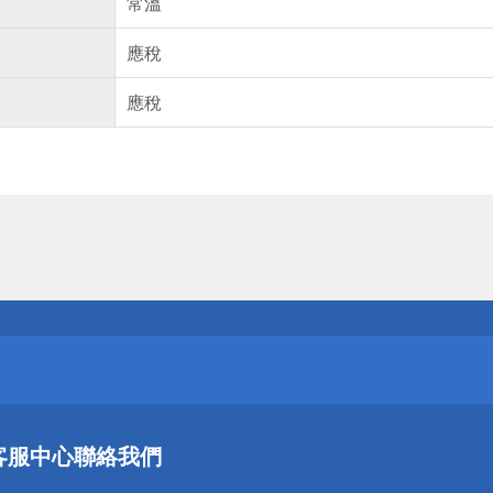
常溫
應稅
應稅
送
請小心！
送
客服中心
聯絡我們
請小心！