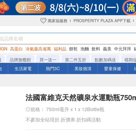
萬家福服務
PROSPERITY PLAZA APP下載
IGN
高蛋白
冷氣最高省萬
福利品
餅乾
泡麵
飲料
義美
中元拜拜
咖啡
城
品牌旗艦館
買一送一
第二件五折
點數加碼送
檔期
泡
生活家電
熱門3C
美妝個清
嬰童保健
法國富維克天然礦泉水運動瓶750m
◎規格： 750ml毫升 x 1 x 12Bottle瓶
不參加全站現折.折價券.折扣碼活動