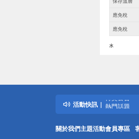
保存溫層
應免稅
應免稅
水
偏遠地區配
詐騙網頁！
得獎公告
活動快訊
熱門話題
銀行優惠
偏遠地區配
關於我們
主題活動
會員專區
詐騙網頁！