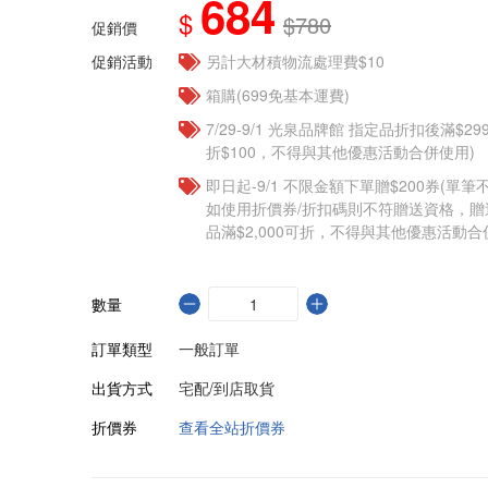
684
$
$780
促銷價
促銷活動
另計大材積物流處理費$10
箱購(699免基本運費)
7/29-9/1 光泉品牌館 指定品折扣後滿$2
折$100，不得與其他優惠活動合併使用)
即日起-9/1 不限金額下單贈$200券(單
如使用折價券/折扣碼則不符贈送資格，
品滿$2,000可折，不得與其他優惠活動合
數量
訂單類型
一般訂單
出貨方式
宅配/到店取貨
折價券
查看全站折價券