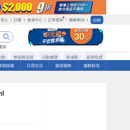
結帳
登入
註冊
會員中心
訂單查詢
購物車(0)
罐頭
促銷
整箱購划算
活動總覽
家速配
超商取貨
休閒娛樂
日用生活
傢俱寢飾
服飾鞋包
l