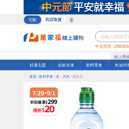
宅配
到店取貨
中元拜拜
UNIDES
米
巧克力
衛生紙
線上商
好康主題
生鮮冷凍
飲料零食
米油沖
首頁
/ 飲料零食
/ 水．汽水
/ 礦泉水