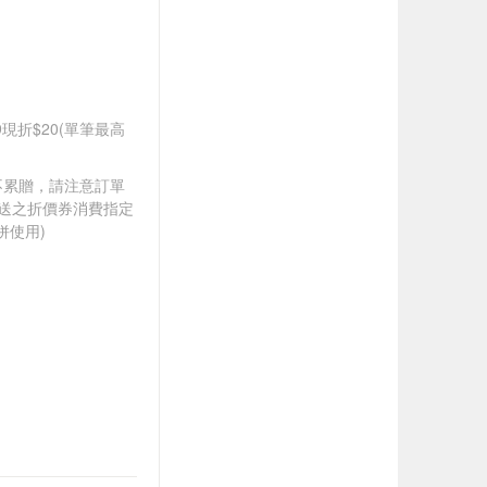
99現折$20(單筆最高
筆不累贈，請注意訂單
贈送之折價券消費指定
併使用)