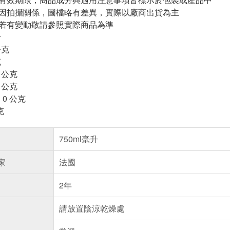
頁因拍攝關係，圖檔略有差異，實際以廠商出貨為主
案若有變動敬請參照實際商品為準
卡
公克
克
 公克
 公克
0 公克
克
750ml毫升
家
法國
2年
請放置陰涼乾燥處