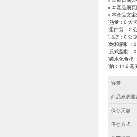
※ 本產品網
※ 本產品文
˙熱量：0 大
˙蛋白質：0 
˙脂肪：0 公
˙飽和脂肪：0
˙反式脂肪：0
˙碳水化合物：
˙鈉：11.6 毫
容量
商品來源國
保存天數
保存方式