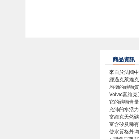
商品資訊
來自於法國中
經過克萊維克
均衡的礦物質
Volvic
它的礦物含量
充沛的水活力
富維克天然礦
富含矽及稀有
使水質格外均
※ 製造日期