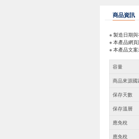
商品資訊
※ 製造日期
※ 本產品網
※ 本產品文
容量
商品來源國
保存天數
保存溫層
應免稅
應免稅