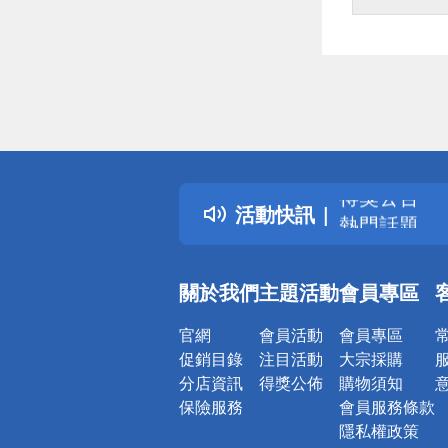
偏遠地區配
詐騙網頁！
得獎公告
活動快訊
熱門話題
銀行優惠
偏遠地區配
關於我們
主題活動
會員專區
詐騙網頁！
官網
會員活動
會員專區
促銷目錄
注目活動
大宗採購
分店資訊
得獎公佈
購物須知
保險服務
會員服務條款
隱私權政策