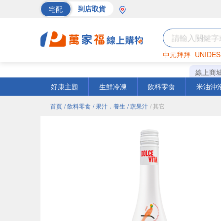
宅配
到店取貨
中元拜拜
UNIDES
海苔
巧克力
罐頭
線上商
好康主題
生鮮冷凍
飲料零食
米油沖
首頁
/ 飲料零食
/ 果汁．養生
/ 蔬果汁
/ 其它