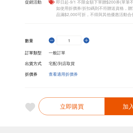
促銷活動
即日起-9/1 不限金額下單贈$200券(單
如使用折價券/折扣碼則不符贈送資格，
品滿$2,000可折，不得與其他優惠活動合
數量
訂單類型
一般訂單
出貨方式
宅配/到店取貨
折價券
查看適用折價券
立即購買
加