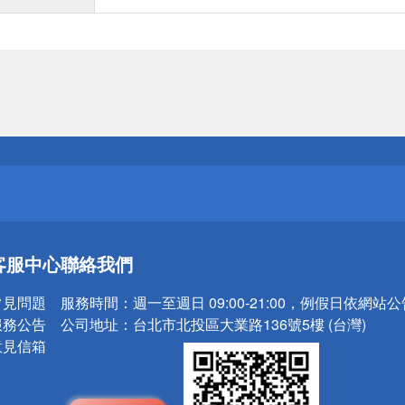
送
請小心！
送
客服中心
聯絡我們
請小心！
常見問題
服務時間：
週一至週日 09:00-21:00，例假日依網站
服務公告
公司地址：
台北市北投區大業路136號5樓 (台灣)
意見信箱