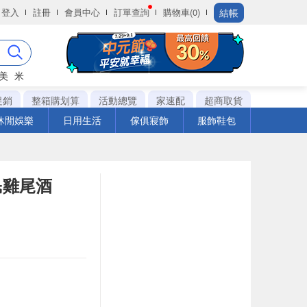
結帳
登入
註冊
會員中心
訂單查詢
購物車(0)
美
米
促銷
整箱購划算
活動總覽
家速配
超商取貨
休閒娛樂
日用生活
傢俱寢飾
服飾鞋包
民雞尾酒