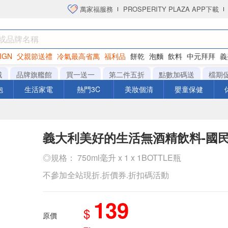
萬家福服務
PROSPERITY PLAZA APP下載
IGN
父親節送禮
冷氣最高省萬
福利品
餅乾
泡麵
飲料
中元拜拜
義
衛生紙
城
品牌旗艦館
買一送一
第二件五折
點數加碼送
檔期
泡
生活家電
熱門3C
美妝個清
嬰童保健
義大利美好的生活無酒精飲料-國
◎規格： 750ml毫升 x 1 x 1BOTTLE瓶
不參加全站現折.折價券.折扣碼活動
139
$
原價