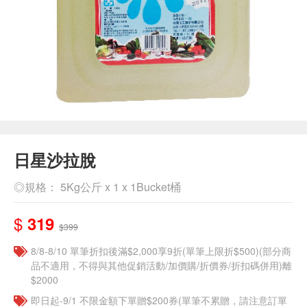
日星沙拉脫
◎規格： 5Kg公斤 x 1 x 1Bucket桶
$
319
$399
8/8-8/10 單筆折扣後滿$2,000享9折(單筆上限折$500)(部分商
品不適用，不得與其他促銷活動/加價購/折價券/折扣碼併用)離
$2000
即日起-9/1 不限金額下單贈$200券(單筆不累贈，請注意訂單