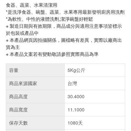
食器、蔬菜、水果清潔用
*是洗淨食器、碗盤、蔬菜、水果專用最新發明廚房用洗劑
*為軟性、中性的液體洗劑,潔淨碗盤好輕鬆
※ 製造日期與有效期限，商品成分與適用注意事項皆標示
於包裝或產品中
※ 本產品網頁因拍攝關係，圖檔略有差異，實際以廠商出
貨為主
※ 本產品文案若有變動敬請參照實際商品為準
容量
5Kg公斤
商品來源國家
台灣
商品高度
30.4000
商品寬度
11.1000
保存天數
1080天