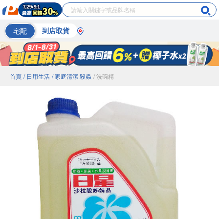
宅配
到店取貨
首頁
/ 日用生活
/ 家庭清潔 殺蟲
/ 洗碗精