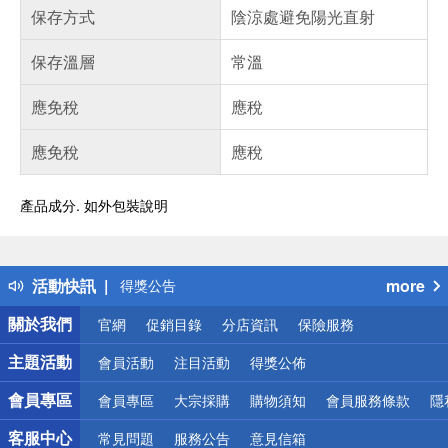
保存方式
陰涼處避免陽光直射
保存溫層
常溫
應免稅
應稅
應免稅
應稅
產品成分. 如外包裝說明
偏遠地區配送
詐騙網頁！請小心！
得獎公告
活動快訊
more
熱門話題
銀行優惠
關於我們
官網
促銷目錄
分店資訊
保險服務
偏遠地區配送
詐騙網頁！請小心！
主題活動
會員活動
注目活動
得獎公佈
會員專區
會員專區
大宗採購
購物須知
會員服務條款
隱
客服中心
常見問題
服務公告
意見信箱