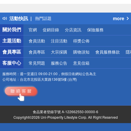
詐騙網頁！請小心！
得獎公告
活動快訊
more
熱門話題
銀行優惠
關於我們
官網
促銷目錄
分店資訊
保險服務
偏遠地區配送
詐騙網頁！請小心！
主題活動
會員活動
注目活動
得獎公佈
會員專區
會員專區
大宗採購
購物須知
會員服務條款
隱
客服中心
常見問題
服務公告
意見信箱
服務時間：
週一至週日 09:00-21:00，例假日依網站公告為主
公司地址：
台北市北投區大業路136號5樓 (台灣)
食品業者登錄字號 A-122662550-00000-6
Copyright©2026 Uni-Prosperity Lifestyle Corp. All Right Reserved