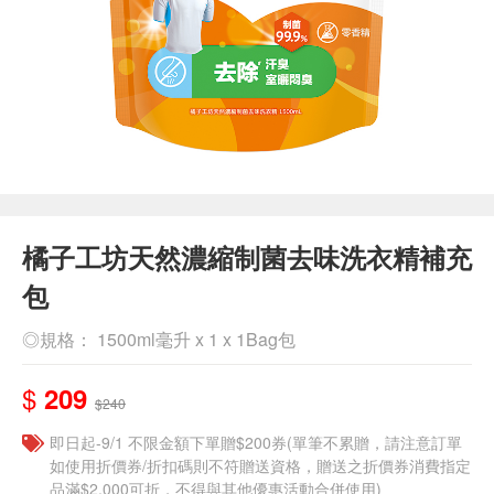
橘子工坊天然濃縮制菌去味洗衣精補充
包
◎規格： 1500ml毫升 x 1 x 1Bag包
$
209
$240
即日起-9/1 不限金額下單贈$200券(單筆不累贈，請注意訂單
如使用折價券/折扣碼則不符贈送資格，贈送之折價券消費指定
品滿$2,000可折，不得與其他優惠活動合併使用)