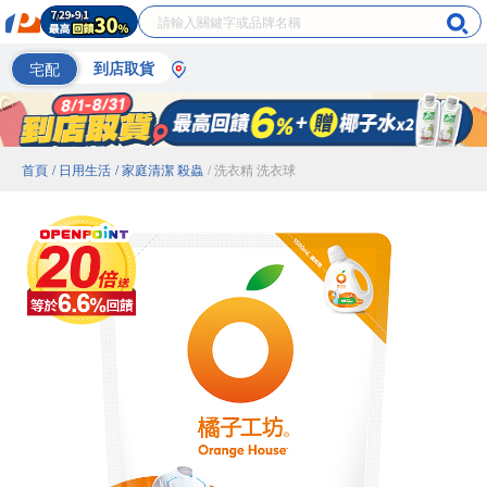
宅配
到店取貨
首頁
/ 日用生活
/ 家庭清潔 殺蟲
/ 洗衣精 洗衣球