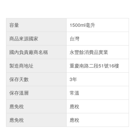
容量
1500ml毫升
商品來源國家
台灣
國內負責廠商名稱
永豐餘消費品實業
製造商地址
重慶南路二段51號16樓
保存天數
3年
保存溫層
常溫
應免稅
應稅
應免稅
應稅
偏遠地區配送