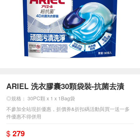
ARIEL 洗衣膠囊30顆袋裝-抗菌去漬
◎規格： 30PC顆 x 1 x 1Bag袋
不參加全站現折優惠，折價券&折扣碼活動與買一送一多
件優惠不得併用
$
279