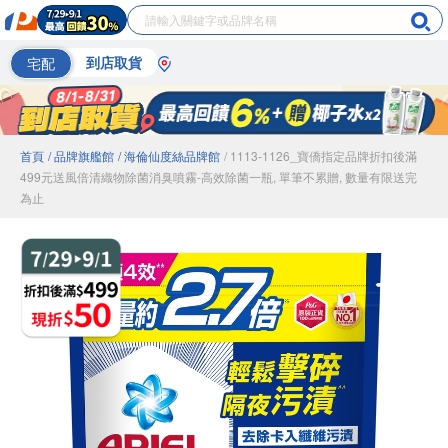
宅配
到店取貨
首頁
/ 品牌旗艦館
/ 海倫仙度絲品牌館
/ 1113-1126_寶僑指定品牌折扣後滿
499元送風倍清織物除菌消臭噴霧-高效除菌一瓶, 單筆不累贈, 數量有限送完
為止