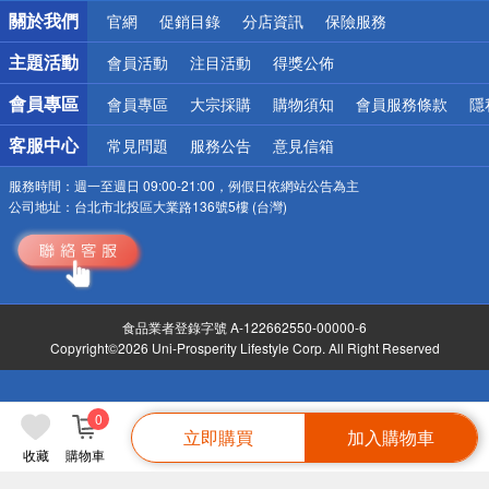
銀行優惠
關於我們
官網
促銷目錄
分店資訊
保險服務
偏遠地區配送
詐騙網頁！請小心！
主題活動
會員活動
注目活動
得獎公佈
會員專區
會員專區
大宗採購
購物須知
會員服務條款
隱
客服中心
常見問題
服務公告
意見信箱
服務時間：
週一至週日 09:00-21:00，例假日依網站公告為主
公司地址：
台北市北投區大業路136號5樓 (台灣)
食品業者登錄字號 A-122662550-00000-6
Copyright©2026 Uni-Prosperity Lifestyle Corp. All Right Reserved
0
立即購買
加入購物車
收藏
購物車