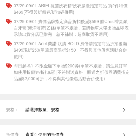
07/29-09/01 ARIEL抗菌洗衣精/洗衣膠囊指定商品 買2件特價
$469(不得與折價券/折扣碼併用)
07/29-09/01 寶僑品牌指定商品折扣後滿$599 贈Crest香氛鎖
白牙膏(海洋薄荷)乙條(單筆不累贈，若購物車未帶出贈品即表
示該出貨分店已贈完，恕不補贈；超商取貨不適用)
07/29-09/01 Ariel.蘭諾.汰漬.BOLD.風倍清指定商品折扣後滿
$499現折$50(單筆最高限折$150，不得與其他優惠活動合併
使用)
即日起-9/1 不限金額下單贈$200券(單筆不累贈，請注意訂單
如使用折價券/折扣碼則不符贈送資格，贈送之折價券消費指定
品滿$2,000可折，不得與其他優惠活動合併使用)
規格：
請選擇數量、規格
折價券
查看可使用的折價券