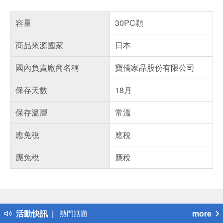
容量
30PC顆
商品來源國家
日本
國內負責廠商名稱
寶僑家品股份有限公司
保存天數
18月
保存溫層
常溫
應免稅
應稅
應免稅
應稅
偏遠地區配送
詐騙網頁！請小心！
得獎公告
活動快訊
more
熱門話題