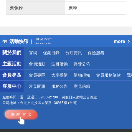
應免稅
應稅
偏遠地區配送
詐騙網頁！請小心！
得獎公告
活動快訊
more
熱門話題
銀行優惠
關於我們
官網
促銷目錄
分店資訊
保險服務
偏遠地區配送
詐騙網頁！請小心！
主題活動
會員活動
注目活動
得獎公佈
會員專區
會員專區
大宗採購
購物須知
會員服務條款
隱
客服中心
常見問題
服務公告
意見信箱
服務時間：
週一至週日 09:00-21:00，例假日依網站公告為主
公司地址：
台北市北投區大業路136號5樓 (台灣)