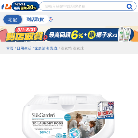
宅配
到店取貨
首頁
/ 日用生活
/ 家庭清潔 殺蟲
/ 洗衣精 洗衣球