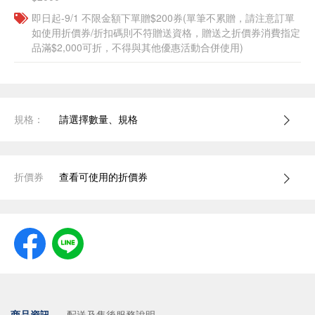
即日起-9/1 不限金額下單贈$200券(單筆不累贈，請注意訂單
如使用折價券/折扣碼則不符贈送資格，贈送之折價券消費指定
品滿$2,000可折，不得與其他優惠活動合併使用)
規格：
請選擇數量、規格
折價券
查看可使用的折價券
商品資訊
配送及售後服務說明