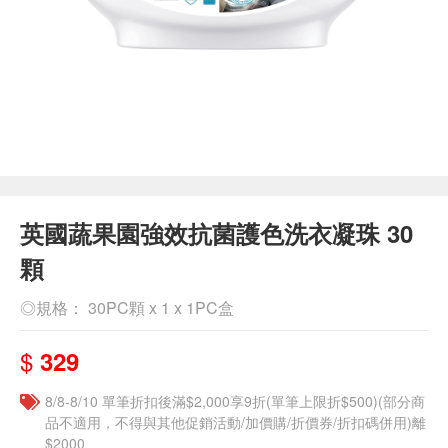
英國蔬果園強效抗菌護色洗衣凝珠 30
顆
◎規格： 30PC顆 x 1 x 1PC盒
$
329
8/8-8/10 單筆折扣後滿$2,000享9折(單筆上限折$500)(部分商
品不適用，不得與其他促銷活動/加價購/折價券/折扣碼併用)離
$2000