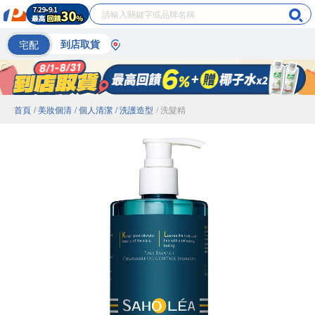
宅配
到店取貨
首頁
/ 美妝個清
/ 個人清潔
/ 洗護造型
/ 洗髮精