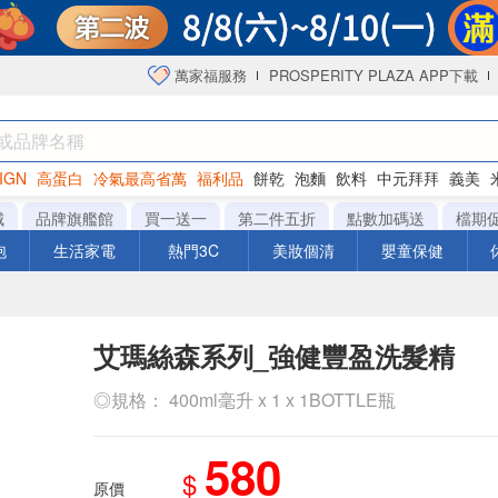
萬家福服務
PROSPERITY PLAZA APP下載
IGN
高蛋白
冷氣最高省萬
福利品
餅乾
泡麵
飲料
中元拜拜
義美
海苔
城
品牌旗艦館
買一送一
第二件五折
點數加碼送
檔期
泡
生活家電
熱門3C
美妝個清
嬰童保健
艾瑪絲森系列_強健豐盈洗髮精
◎規格： 400ml毫升 x 1 x 1BOTTLE瓶
580
$
原價