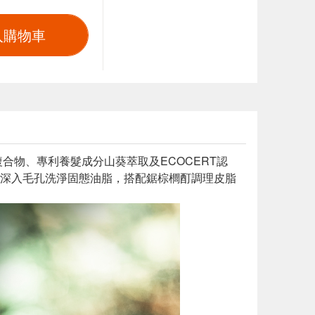
入購物車
複合物、專利養髮成分山葵萃取及ECOCERT認
深入毛孔洗淨固態油脂，搭配鋸棕櫚酊調理皮脂