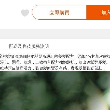
立即購買
加
配送及售後服務說明
系洗髮精! 專為細軟脆弱髮所設計的養髮配方，添加1%甘草次酸
淨化、調理、養護，三效植萃配方強韌髮肌，養出蓬鬆豐厚髮。
維持頭皮健康活力，強健髮絲豐盈有感，實現髮根強韌茁壯！