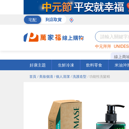
宅配
到店取貨
中元拜拜
UNIDES
巧克力
罐頭
咖啡
線上商
好康主題
生鮮冷凍
飲料零食
米油沖
首頁
/ 美妝個清
/ 個人清潔
/ 洗護造型
/ 功能性洗髮精