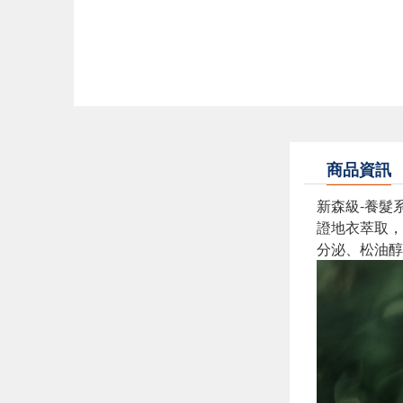
商品資訊
新森級-養髮
證地衣萃取，
分泌、松油醇