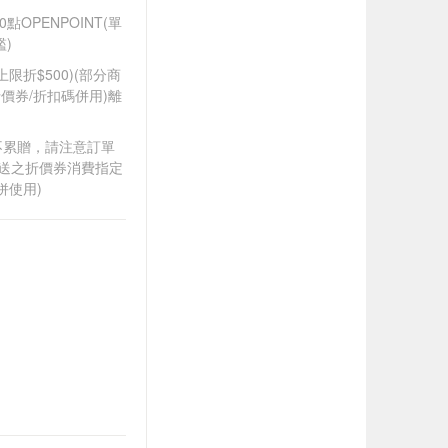
OPENPOINT(單
)
筆上限折$500)(部分商
價券/折扣碼併用)離
筆不累贈，請注意訂單
贈送之折價券消費指定
併使用)