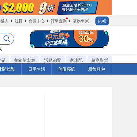
結帳
登入
註冊
會員中心
訂單查詢
購物車(0)
米
促銷
整箱購划算
活動總覽
家速配
超商取貨
休閒娛樂
日用生活
傢俱寢飾
服飾鞋包