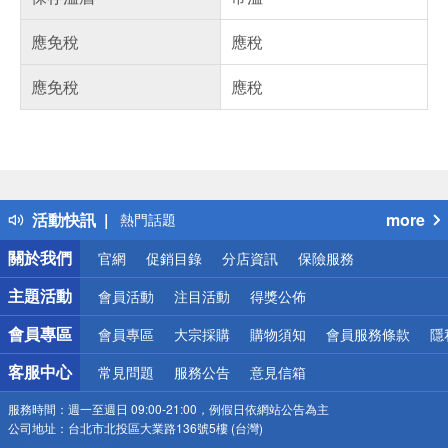
應免稅
應稅
應免稅
應稅
偏遠地區配送
詐騙網頁！請小心！
得獎公告
活動快訊
more
熱門話題
銀行優惠
關於我們
官網
促銷目錄
分店資訊
保險服務
偏遠地區配送
詐騙網頁！請小心！
主題活動
會員活動
注目活動
得獎公佈
會員專區
會員專區
大宗採購
購物須知
會員服務條款
隱
客服中心
常見問題
服務公告
意見信箱
服務時間：
週一至週日 09:00-21:00，例假日依網站公告為主
公司地址：
台北市北投區大業路136號5樓 (台灣)