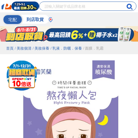
宅配
到店取貨
首頁
/ 美妝個清
/ 美妝保養
/ 乳液．防曬．保養
/ 面膜．乳霜