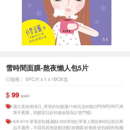
雪時間面膜-熬夜懶人包5片
◎規格： 5PC片 x 1 x 1BOX盒
$
99
$107
週六美妝個清日_單筆折扣後滿1188元送80點OPENPOINT(單
筆不累贈，回饋皆以折扣後金額為計算門檻)
8/8-8/10 單筆折扣後滿$2,000享9折(單筆上限折$500)(部分商
品不適用，不得與其他促銷活動/加價購/折價券/折扣碼併用)離