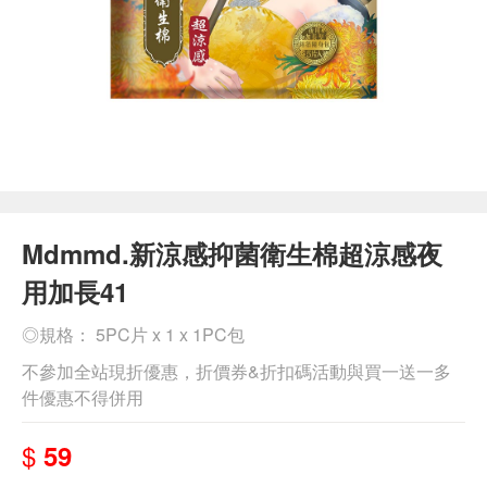
Mdmmd.新涼感抑菌衛生棉超涼感夜
用加長41
◎規格： 5PC片 x 1 x 1PC包
不參加全站現折優惠，折價券&折扣碼活動與買一送一多
件優惠不得併用
$
59