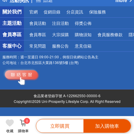
活動快訊
more
熱門話題
銀行優惠
關於我們
官網
促銷目錄
分店資訊
保險服務
偏遠地區配送
詐騙網頁！請小心！
主題活動
會員活動
注目活動
得獎公佈
會員專區
會員專區
大宗採購
購物須知
會員服務條款
隱
客服中心
常見問題
服務公告
意見信箱
服務時間：
週一至週日 09:00-21:00，例假日依網站公告為主
公司地址：
台北市北投區大業路136號5樓 (台灣)
食品業者登錄字號 A-122662550-00000-6
Copyright©2026 Uni-Prosperity Lifestyle Corp. All Right Reserved
0
立即購買
加入購物車
收藏
購物車