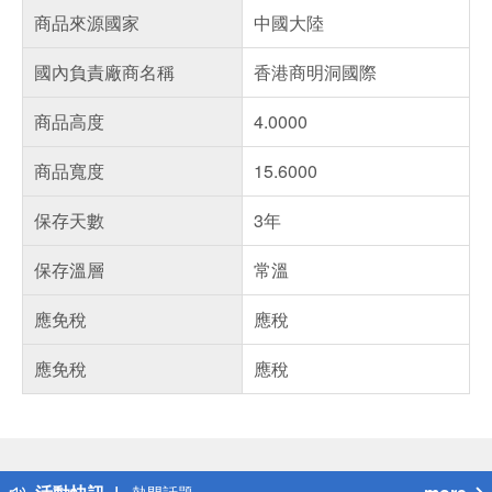
商品來源國家
中國大陸
國內負責廠商名稱
香港商明洞國際
商品高度
4.0000
商品寬度
15.6000
保存天數
3年
保存溫層
常溫
應免稅
應稅
應免稅
應稅
偏遠地區配送
詐騙網頁！請小心！
得獎公告