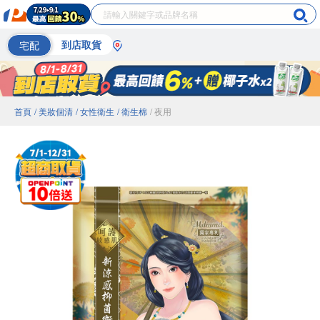
宅配
到店取貨
首頁
/ 美妝個清
/ 女性衛生
/ 衛生棉
/ 夜用