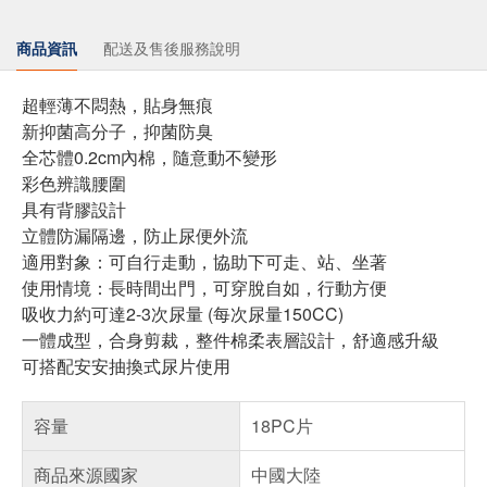
商品資訊
配送及售後服務說明
超輕薄不悶熱，貼身無痕
新抑菌高分子，抑菌防臭
全芯體0.2cm內棉，隨意動不變形
彩色辨識腰圍
具有背膠設計
立體防漏隔邊，防止尿便外流
適用對象：可自行走動，協助下可走、站、坐著
使用情境：長時間出門，可穿脫自如，行動方便
吸收力約可達2-3次尿量 (每次尿量150CC)
一體成型，合身剪裁，整件棉柔表層設計，舒適感升級
可搭配安安抽換式尿片使用
容量
18PC片
商品來源國家
中國大陸