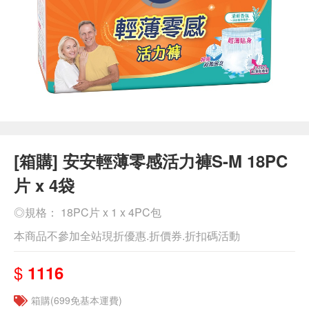
[箱購] 安安輕薄零感活力褲S-M 18PC
片 x 4袋
◎規格： 18PC片 x 1 x 4PC包
本商品不參加全站現折優惠.折價券.折扣碼活動
$
1116
箱購(699免基本運費)