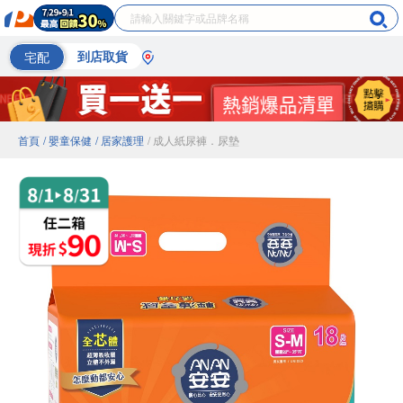
宅配
到店取貨
首頁
/ 嬰童保健
/ 居家護理
/ 成人紙尿褲．尿墊