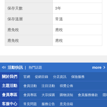
保存天數
3年
保存溫層
常溫
應免稅
應稅
應免稅
應稅
偏遠地區配送
詐騙網頁！請小心！
得獎公告
活動快訊
more
熱門話題
銀行優惠
關於我們
官網
促銷目錄
分店資訊
保險服務
偏遠地區配送
詐騙網頁！請小心！
主題活動
會員活動
注目活動
得獎公佈
會員專區
會員專區
大宗採購
購物須知
會員服務條款
隱
客服中心
常見問題
服務公告
意見信箱