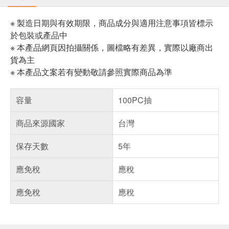
※ 製造日期與有效期限，商品成分與適用注意事項皆標示
於包裝或產品中
※ 本產品網頁因拍攝關係，圖檔略有差異，實際以廠商出
貨為主
※ 本產品文案若有變動敬請參照實際商品為準
容量
100PC抽
商品來源國家
台灣
保存天數
5年
應免稅
應稅
應免稅
應稅
偏遠地區配送
詐騙網頁！請小心！