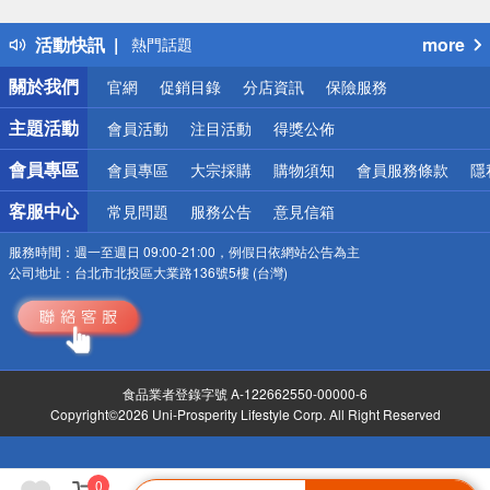
得獎公告
活動快訊
more
熱門話題
銀行優惠
關於我們
官網
促銷目錄
分店資訊
保險服務
偏遠地區配送
詐騙網頁！請小心！
主題活動
會員活動
注目活動
得獎公佈
會員專區
會員專區
大宗採購
購物須知
會員服務條款
隱
客服中心
常見問題
服務公告
意見信箱
服務時間：
週一至週日 09:00-21:00，例假日依網站公告為主
公司地址：
台北市北投區大業路136號5樓 (台灣)
食品業者登錄字號 A-122662550-00000-6
Copyright©2026 Uni-Prosperity Lifestyle Corp. All Right Reserved
0