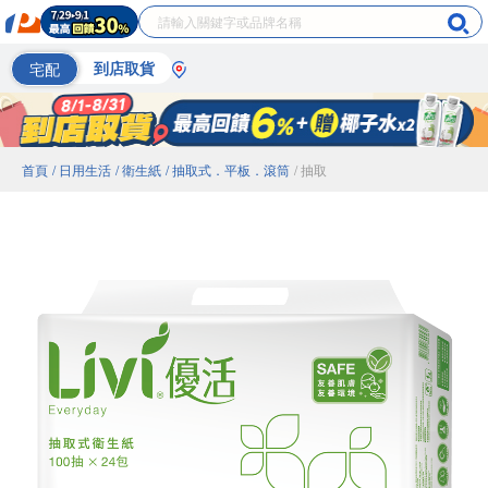
宅配
到店取貨
首頁
/ 日用生活
/ 衛生紙
/ 抽取式．平板．滾筒
/ 抽取