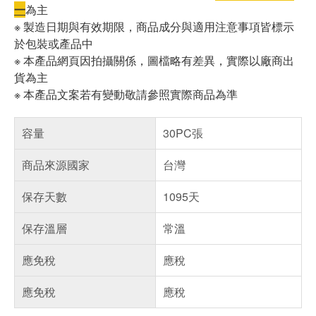
一
為主
※ 製造日期與有效期限，商品成分與適用注意事項皆標示
於包裝或產品中
※ 本產品網頁因拍攝關係，圖檔略有差異，實際以廠商出
貨為主
※ 本產品文案若有變動敬請參照實際商品為準
容量
30PC張
商品來源國家
台灣
保存天數
1095天
保存溫層
常溫
應免稅
應稅
應免稅
應稅