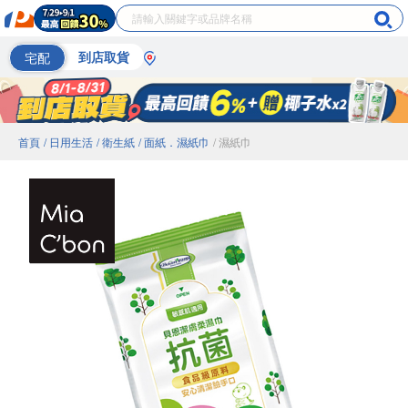
宅配
到店取貨
首頁
/ 日用生活
/ 衛生紙
/ 面紙．濕紙巾
/ 濕紙巾