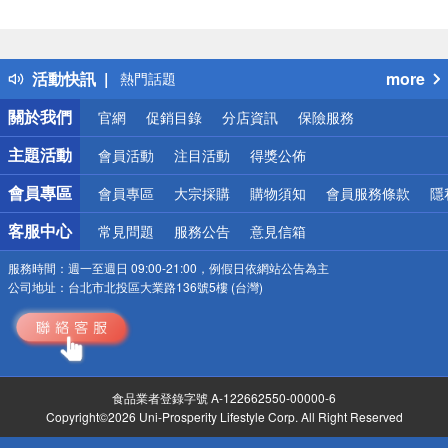
偏遠地區配送
詐騙網頁！請小心！
得獎公告
活動快訊
more
熱門話題
銀行優惠
關於我們
官網
促銷目錄
分店資訊
保險服務
偏遠地區配送
詐騙網頁！請小心！
主題活動
會員活動
注目活動
得獎公佈
會員專區
會員專區
大宗採購
購物須知
會員服務條款
隱
客服中心
常見問題
服務公告
意見信箱
服務時間：
週一至週日 09:00-21:00，例假日依網站公告為主
公司地址：
台北市北投區大業路136號5樓 (台灣)
食品業者登錄字號 A-122662550-00000-6
Copyright©2026 Uni-Prosperity Lifestyle Corp. All Right Reserved