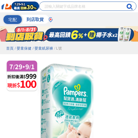
宅配
到店取貨
首頁
/ 嬰童保健
/ 嬰童紙尿褲
/ L號