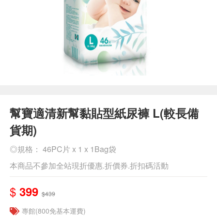
幫寶適清新幫黏貼型紙尿褲 L(較長備
貨期)
◎規格： 46PC片 x 1 x 1Bag袋
本商品不參加全站現折優惠.折價券.折扣碼活動
$
399
$439
專館(800免基本運費)