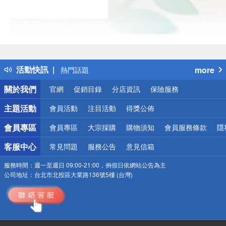
偏遠地區配送
詐騙網頁！請小心！
得獎公告
熱門話題
活動快訊
more
銀行優惠
偏遠地區配送
關於我們
官網
促銷目錄
分店資訊
保險服務
詐騙網頁！請小心！
主題活動
會員活動
注目活動
得獎公佈
會員專區
會員專區
大宗採購
購物須知
會員服務條款
隱
客服中心
常見問題
服務公告
意見信箱
服務時間：
週一至週日 09:00-21:00，例假日依網站公告為主
公司地址：
台北市北投區大業路136號5樓 (台灣)