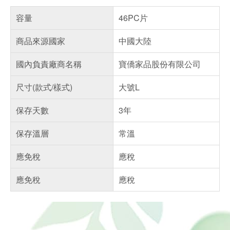
容量
46PC片
商品來源國家
中國大陸
國內負責廠商名稱
寶僑家品股份有限公司
尺寸(款式/樣式)
大號L
保存天數
3年
保存溫層
常溫
應免稅
應稅
應免稅
應稅