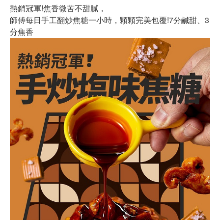
熱銷冠軍!焦香微苦不甜膩，
師傅每日手工翻炒焦糖一小時，顆顆完美包覆!7分鹹甜、3
分焦香