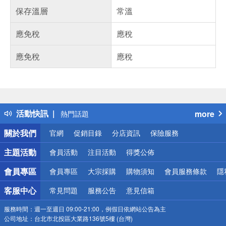
保存溫層
常溫
應免稅
應稅
應免稅
應稅
偏遠地區配送
詐騙網頁！請小心！
得獎公告
活動快訊
more
熱門話題
銀行優惠
關於我們
官網
促銷目錄
分店資訊
保險服務
偏遠地區配送
詐騙網頁！請小心！
主題活動
會員活動
注目活動
得獎公佈
會員專區
會員專區
大宗採購
購物須知
會員服務條款
隱
客服中心
常見問題
服務公告
意見信箱
服務時間：
週一至週日 09:00-21:00，例假日依網站公告為主
公司地址：
台北市北投區大業路136號5樓 (台灣)