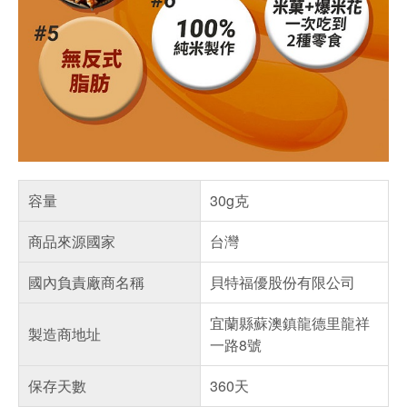
容量
30g克
商品來源國家
台灣
國內負責廠商名稱
貝特福優股份有限公司
宜蘭縣蘇澳鎮龍德里龍祥
製造商地址
一路8號
保存天數
360天