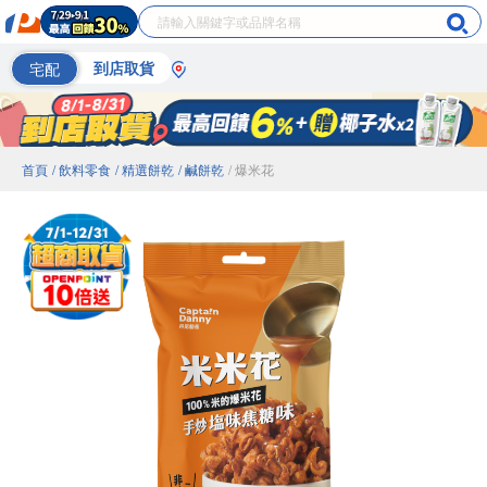
宅配
到店取貨
首頁
/ 飲料零食
/ 精選餅乾
/ 鹹餅乾
/ 爆米花