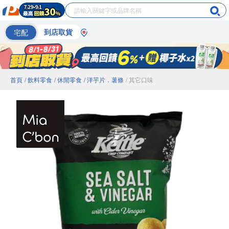
宅配
到店取貨
首頁
/ 飲料零食
/ 休閒零食
/ 洋芋片．薯條
/ 其它口味