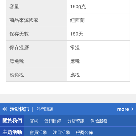
容量
150g克
商品來源國家
紐西蘭
保存天數
180天
保存溫層
常溫
應免稅
應稅
應免稅
應稅
偏遠地區配送
詐騙網頁！請小心！
得獎公告
活動快訊
more
熱門話題
銀行優惠
關於我們
官網
促銷目錄
分店資訊
保險服務
偏遠地區配送
詐騙網頁！請小心！
主題活動
會員活動
注目活動
得獎公佈