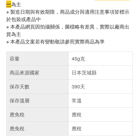
一
為主
※ 製造日期與有效期限，商品成分與適用注意事項皆標示
於包裝或產品中
※ 本產品網頁因拍攝關係，圖檔略有差異，實際以廠商出
貨為主
※ 本產品文案若有變動敬請參照實際商品為準
容量
45g克
商品來源國家
日本茨城縣
保存天數
390天
保存溫層
常溫
應免稅
應稅
應免稅
應稅