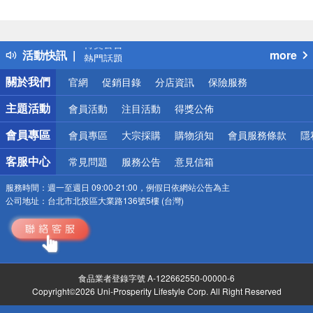
偏遠地區配送
詐騙網頁！請小心！
得獎公告
活動快訊
more
熱門話題
銀行優惠
關於我們
官網
促銷目錄
分店資訊
保險服務
偏遠地區配送
詐騙網頁！請小心！
主題活動
會員活動
注目活動
得獎公佈
會員專區
會員專區
大宗採購
購物須知
會員服務條款
隱
客服中心
常見問題
服務公告
意見信箱
服務時間：
週一至週日 09:00-21:00，例假日依網站公告為主
公司地址：
台北市北投區大業路136號5樓 (台灣)
食品業者登錄字號 A-122662550-00000-6
Copyright©2026 Uni-Prosperity Lifestyle Corp. All Right Reserved