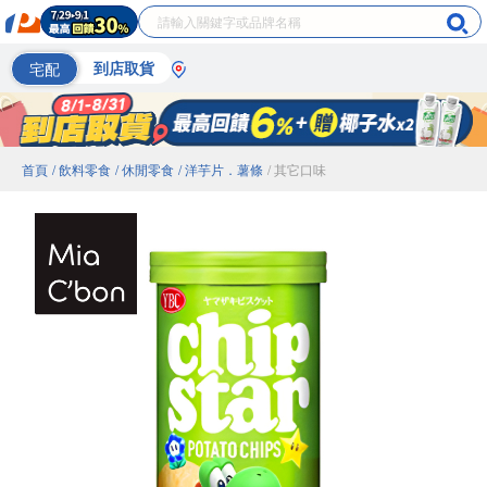
宅配
到店取貨
首頁
/ 飲料零食
/ 休閒零食
/ 洋芋片．薯條
/ 其它口味