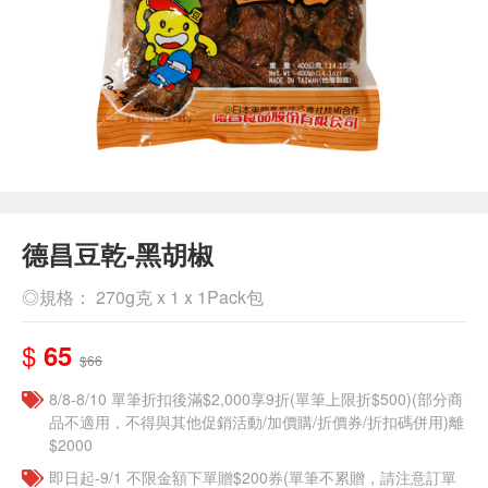
德昌豆乾-黑胡椒
◎規格： 270g克 x 1 x 1Pack包
$
65
$66
8/8-8/10 單筆折扣後滿$2,000享9折(單筆上限折$500)(部分商
品不適用，不得與其他促銷活動/加價購/折價券/折扣碼併用)離
$2000
即日起-9/1 不限金額下單贈$200券(單筆不累贈，請注意訂單