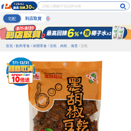
宅配
到店取貨
首頁
/ 飲料零食
/ 休閒零食
/ 豆乾．肉乾．海苔
/ 豆乾