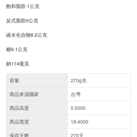
飽和脂肪 1公克
反式脂肪0公克
碳水化合物8.2公克
糖6.1公克
鈉114毫克
容量
270g克
商品來源國家
台灣
商品高度
5.5000
商品寬度
18.4000
保存天數
270天