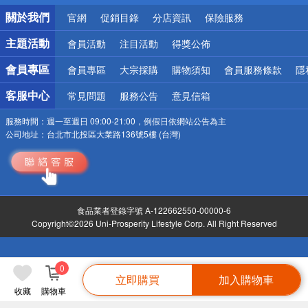
銀行優惠
關於我們
官網
促銷目錄
分店資訊
保險服務
偏遠地區配送
詐騙網頁！請小心！
主題活動
會員活動
注目活動
得獎公佈
會員專區
會員專區
大宗採購
購物須知
會員服務條款
隱
客服中心
常見問題
服務公告
意見信箱
服務時間：
週一至週日 09:00-21:00，例假日依網站公告為主
公司地址：
台北市北投區大業路136號5樓 (台灣)
食品業者登錄字號 A-122662550-00000-6
Copyright©2026 Uni-Prosperity Lifestyle Corp. All Right Reserved
0
立即購買
加入購物車
收藏
購物車