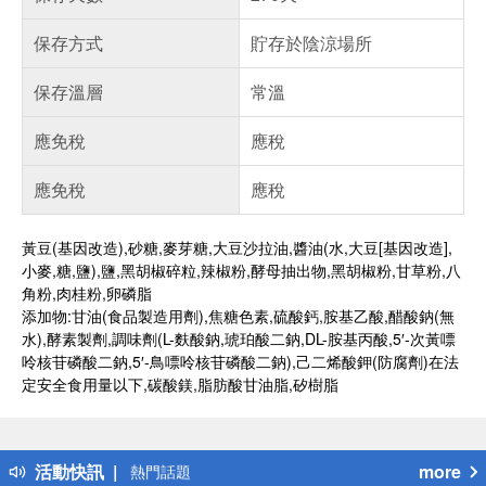
保存方式
貯存於陰涼場所
保存溫層
常溫
應免稅
應稅
應免稅
應稅
黃豆(基因改造),砂糖,麥芽糖,大豆沙拉油,醬油(水,大豆[基因改造],
小麥,糖,鹽),鹽,黑胡椒碎粒,辣椒粉,酵母抽出物,黑胡椒粉,甘草粉,八
角粉,肉桂粉,卵磷脂
添加物:甘油(食品製造用劑),焦糖色素,硫酸鈣,胺基乙酸,醋酸鈉(無
水),酵素製劑,調味劑(L-麩酸鈉,琥珀酸二鈉,DL-胺基丙酸,5′-次黃嘌
呤核苷磷酸二鈉,5′-鳥嘌呤核苷磷酸二鈉),己二烯酸鉀(防腐劑)在法
定安全食用量以下,碳酸鎂,脂肪酸甘油脂,矽樹脂
偏遠地區配送
詐騙網頁！請小心！
得獎公告
活動快訊
more
熱門話題