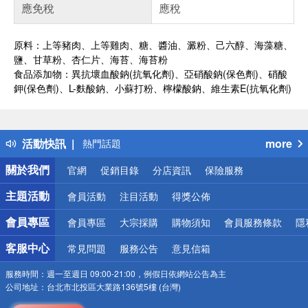
應免稅
應稅
原料：上等豬肉、上等雞肉、糖、醬油、澱粉、己六醇、海藻糖、
鹽、甘草粉、杏仁片、海苔、海苔粉
食品添加物：異抗壞血酸鈉(抗氧化劑)、亞硝酸鈉(保色劑)、硝酸
鉀(保色劑)、L-麩酸鈉、小蘇打粉、檸檬酸鈉、維生素E(抗氧化劑)
偏遠地區配送
詐騙網頁！請小心！
得獎公告
活動快訊
more
熱門話題
銀行優惠
關於我們
官網
促銷目錄
分店資訊
保險服務
偏遠地區配送
詐騙網頁！請小心！
主題活動
會員活動
注目活動
得獎公佈
會員專區
會員專區
大宗採購
購物須知
會員服務條款
隱
客服中心
常見問題
服務公告
意見信箱
服務時間：
週一至週日 09:00-21:00，例假日依網站公告為主
公司地址：
台北市北投區大業路136號5樓 (台灣)