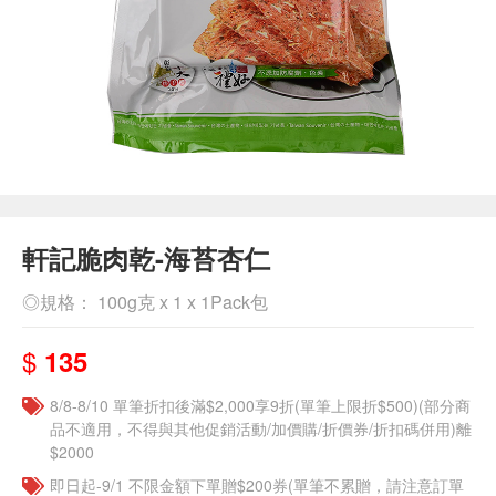
軒記脆肉乾-海苔杏仁
◎規格： 100g克 x 1 x 1Pack包
$
135
8/8-8/10 單筆折扣後滿$2,000享9折(單筆上限折$500)(部分商
品不適用，不得與其他促銷活動/加價購/折價券/折扣碼併用)離
$2000
即日起-9/1 不限金額下單贈$200券(單筆不累贈，請注意訂單