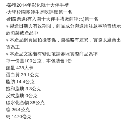
-榮獲2014年彰化縣十大伴手禮
-大學校園團師生是吃評鑑第一名
-網路票選(有入圍十大伴手禮廠商評比)第一名
※ 製造日期與有效期限，商品成分與適用注意事項皆標示
於包裝或產品中
※ 本產品網頁因拍攝關係，圖檔略有差異，實際以廠商出
貨為主
※ 本產品文案若有變動敬請參照實際商品為準
每一份量100公克，本包裝含1份
熱量 438大卡
蛋白質 39.1公克
脂肪 14.4公克
飽和脂肪 3.3公克
反式脂肪 0公克
碳水化合物 38公克
糖 26.4公克
納 1470毫克