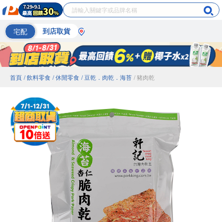
宅配
到店取貨
首頁
/ 飲料零食
/ 休閒零食
/ 豆乾．肉乾．海苔
/ 豬肉乾