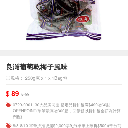
良澔葡萄乾梅子風味
◎規格： 250g克 x 1 x 1Bag包
$
89
$109
0729-0901_30大品牌同慶 指定品折扣後滿$499贈60點
OPENPOINT(單筆最高贈300點，回饋皆以折扣後金額為計算
門檻)
8/8-8/10 單筆折扣後滿$2,000享9折(單筆上限折$500)(部分商