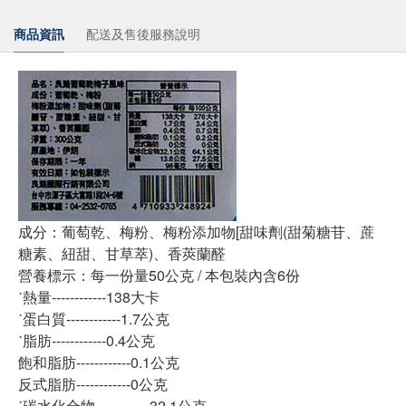
商品資訊
配送及售後服務說明
成分：葡萄乾、梅粉、梅粉添加物[甜味劑(甜菊糖苷、蔗
糖素、紐甜、甘草萃)、香莢蘭醛
營養標示：每一份量50公克 / 本包裝內含6份
˙熱量------------138大卡
˙蛋白質------------1.7公克
˙脂肪------------0.4公克
飽和脂肪------------0.1公克
反式脂肪------------0公克
˙碳水化合物------------32.1公克