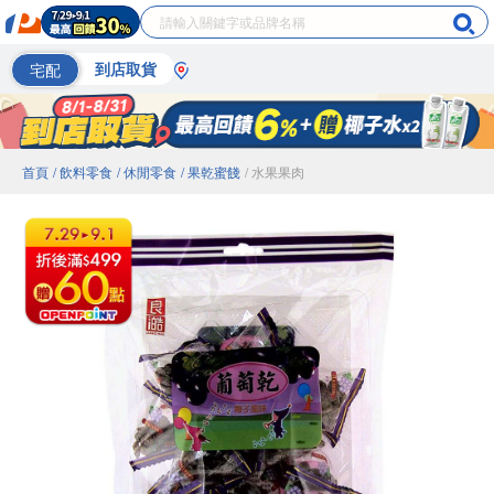
宅配
到店取貨
首頁
/ 飲料零食
/ 休閒零食
/ 果乾蜜餞
/ 水果果肉