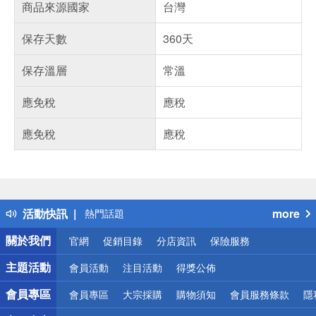
商品來源國家
台灣
保存天數
360天
保存溫層
常溫
應免稅
應稅
應免稅
應稅
偏遠地區配送
詐騙網頁！請小心！
得獎公告
活動快訊
more
熱門話題
銀行優惠
關於我們
官網
促銷目錄
分店資訊
保險服務
偏遠地區配送
詐騙網頁！請小心！
主題活動
會員活動
注目活動
得獎公佈
會員專區
會員專區
大宗採購
購物須知
會員服務條款
隱