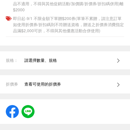
品不適用，不得與其他促銷活動/加價購/折價券/折扣碼併用)離
$2000
即日起-9/1 不限金額下單贈$200券(單筆不累贈，請注意訂單
如使用折價券/折扣碼則不符贈送資格，贈送之折價券消費指定
品滿$2,000可折，不得與其他優惠活動合併使用)
規格：
請選擇數量、規格
折價券
查看可使用的折價券