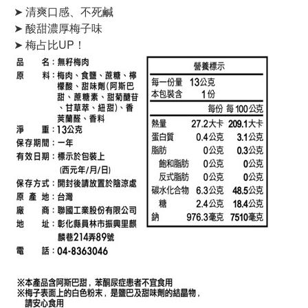
➤ 清爽口感、不死鹹
➤ 酸甜濃厚梅子味
➤ 梅占比UP！