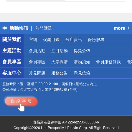
偏遠地區配送
詐騙網頁！請小心！
得獎公告
活動快訊
more
熱門話題
銀行優惠
關於我們
官網
促銷目錄
分店資訊
保險服務
偏遠地區配送
詐騙網頁！請小心！
主題活動
會員活動
注目活動
得獎公佈
會員專區
會員專區
大宗採購
購物須知
會員服務條款
隱
客服中心
常見問題
服務公告
意見信箱
服務時間：
週一至週日 09:00-21:00，例假日依網站公告為主
公司地址：
台北市北投區大業路136號5樓 (台灣)
食品業者登錄字號 A-122662550-00000-6
Copyright©2026 Uni-Prosperity Lifestyle Corp. All Right Reserved