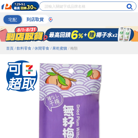
宅配
到店取貨
首頁
/ 飲料零食
/ 休閒零食
/ 果乾蜜餞
/ 梅類