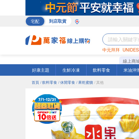
宅配
到店取貨
中元拜拜
UNIDES
巧克力
罐頭
咖啡
線上商
好康主題
生鮮冷凍
飲料零食
米油沖
首頁
/ 飲料零食
/ 休閒零食
/ 果乾蜜餞
/ 其他