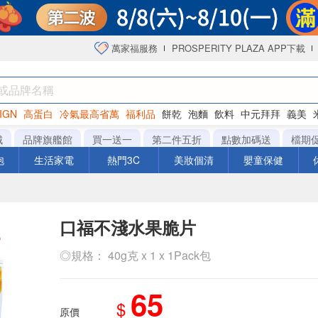
萬家福服務
PROSPERITY PLAZA APP下載
IGN
高蛋白
冷氣最高省萬
福利品
餅乾
泡麵
飲料
中元拜拜
義美
海苔
城
品牌旗艦館
買一送一
第二件五折
點數加碼送
檔期
泡
生活家電
熱門3C
美妝個清
嬰童保健
口福不淺水果脆片
◎規格： 40g克 x 1 x 1Pack包
65
$
原價