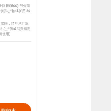
筆上限折$500)(部分商
價券/折扣碼併用)離
筆不累贈，請注意訂單
贈送之折價券消費指定
併使用)
入購物車