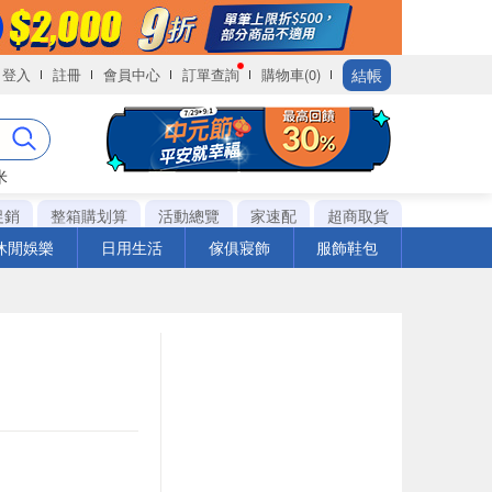
結帳
登入
註冊
會員中心
訂單查詢
購物車(0)
米
促銷
整箱購划算
活動總覽
家速配
超商取貨
休閒娛樂
日用生活
傢俱寢飾
服飾鞋包