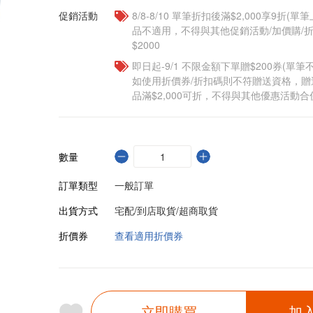
促銷活動
8/8-8/10 單筆折扣後滿$2,000享9折(單
品不適用，不得與其他促銷活動/加價購/折
$2000
即日起-9/1 不限金額下單贈$200券(單
如使用折價券/折扣碼則不符贈送資格，
品滿$2,000可折，不得與其他優惠活動合
數量
訂單類型
一般訂單
出貨方式
宅配/到店取貨/超商取貨
折價券
查看適用折價券
立即購買
加