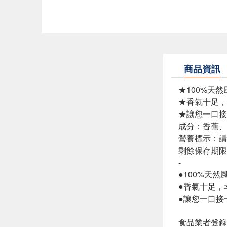
商品資訊
★100%天
★香氣十足，
★讓您一口接
成分：香蕉、
營養標示：請
剩餘保存期限
-
●100%天然
●香氣十足，
●讓您一口接
食品業者登錄字號: