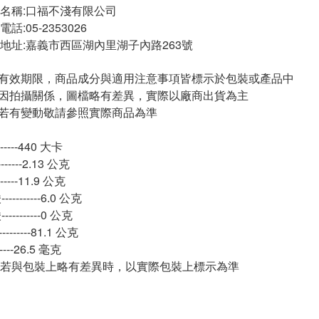
名稱:口福不淺有限公司
:05-2353026
地址:嘉義市西區湖內里湖子內路263號
與有效期限，商品成分與適用注意事項皆標示於包裝或產品中
頁因拍攝關係，圖檔略有差異，實際以廠商出貨為主
案若有變動敬請參照實際商品為準
-------440 大卡
-------2.13 公克
-------11.9 公克
--------6.0 公克
--------0 公克
------81.1 公克
-------26.5 毫克
若與包裝上略有差異時，以實際包裝上標示為準