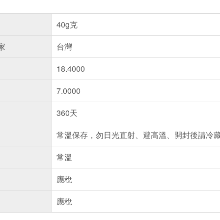
40g克
家
台灣
18.4000
7.0000
360天
常溫保存，勿日光直射、避高溫、開封後請冷
常溫
應稅
應稅