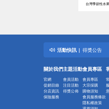
台灣季節性水果
偏遠地區配
詐騙網頁！
得獎公告
活動快訊
熱門話題
銀行優惠
偏遠地區配
關於我們
主題活動
會員專區
詐騙網頁！
官網
會員活動
會員專區
促銷目錄
注目活動
大宗採購
分店資訊
得獎公佈
購物須知
保險服務
會員服務條款
隱私權政策
退貨須知