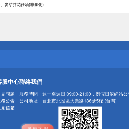
、麥芽芥花仔油(非氫化)
送
請小心！
送
客服中心
聯絡我們
請小心！
常見問題
服務時間：
週一至週日 09:00-21:00，例假日依網站
服務公告
公司地址：
台北市北投區大業路136號5樓 (台灣)
意見信箱