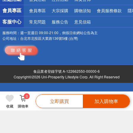
會員專區
會員專區
大宗採購
購物須知
會員服務條款
隱
客服中心
常見問題
服務公告
意見信箱
服務時間：
週一至週日 09:00-21:00，例假日依網站公告為主
公司地址：
台北市北投區大業路136號5樓 (台灣)
食品業者登錄字號 A-122662550-00000-6
Copyright©2026 Uni-Prosperity Lifestyle Corp. All Right Reserved
0
立即購買
加入購物車
收藏
購物車