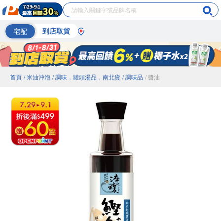
宅配
到店取貨
首頁
/ 米油沖泡
/ 調味．罐頭湯品．南北貨
/ 調味品
/ 醬油