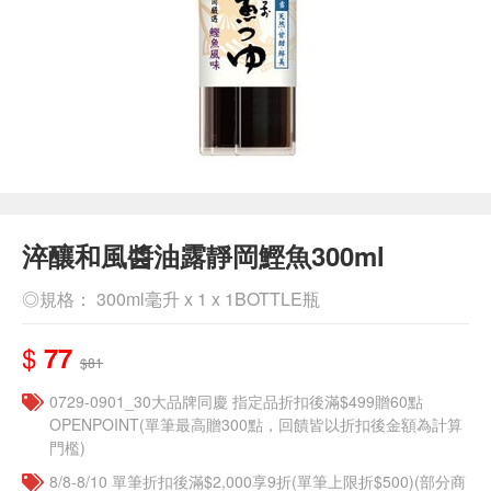
淬釀和風醬油露靜岡鰹魚300ml
◎規格： 300ml毫升 x 1 x 1BOTTLE瓶
$
77
$81
0729-0901_30大品牌同慶 指定品折扣後滿$499贈60點
OPENPOINT(單筆最高贈300點，回饋皆以折扣後金額為計算
門檻)
8/8-8/10 單筆折扣後滿$2,000享9折(單筆上限折$500)(部分商