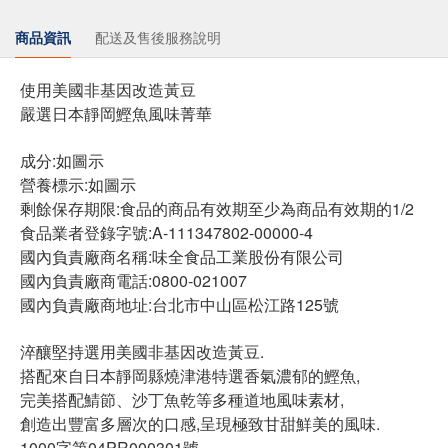
商品資訊
配送及售後服務說明
使用美國非基因改造黃豆
嚴選日本靜岡鰹魚風味菁華
成分:如圖示
營養標示:如圖示
剩餘保存期限:食品的商品有效期至少為商品有效期的1/2
食品業者登錄字號:A-111347802-00000-4
國內負責廠商名稱:味全食品工業股份有限公司
國內負責廠商電話:0800-021007
國內負責廠商地址:台北市中山區松江路125號
淬釀堅持選用美國非基因改造黃豆.
搭配來自日本靜岡縣燒津港特選香氣濃郁的鰹魚,
完美搭配鯖節、沙丁魚乾等多種道地風味素材,
創造出豐富多層次的口感,呈現極致甘甜鮮美的風味.
1000字第04PR000301號