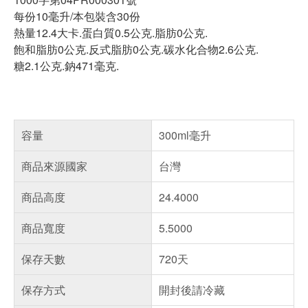
每份10毫升/本包裝含30份
熱量12.4大卡.蛋白質0.5公克.脂肪0公克.
飽和脂肪0公克.反式脂肪0公克.碳水化合物2.6公克.
糖2.1公克.鈉471毫克.
容量
300ml毫升
商品來源國家
台灣
商品高度
24.4000
商品寬度
5.5000
保存天數
720天
保存方式
開封後請冷藏