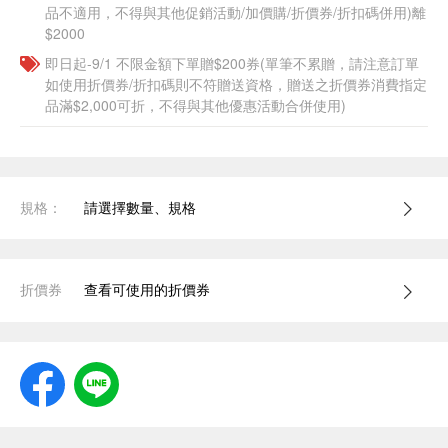
品不適用，不得與其他促銷活動/加價購/折價券/折扣碼併用)離
$2000
即日起-9/1 不限金額下單贈$200券(單筆不累贈，請注意訂單
如使用折價券/折扣碼則不符贈送資格，贈送之折價券消費指定
品滿$2,000可折，不得與其他優惠活動合併使用)
規格：
請選擇數量、規格
折價券
查看可使用的折價券