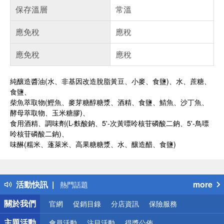
保存溫層
常溫
應免稅
應稅
應免稅
應稅
純釀造醬油(水、非基因改造脫脂黃豆、小麥、食鹽)、水、蔗糖、
食鹽、
柴魚萃取物(鰹魚、麥芽糖醇糖漿、酒精、食鹽、鯖魚、沙丁魚、
酵母萃取物、玉米糖膠)、
食用酒精、調味劑(L-麩酸鈉、5'-次黃嘌呤核苷磷酸二鈉、5'-鳥嘌
呤核苷磷酸二鈉)、
味醂(糯米、蓬萊米、高果糖糖漿、水、釀造醋、食鹽)
偏遠地區配送
詐騙網頁！請小心！
得獎公告
活動快訊
more
熱門話題
銀行優惠
關於我們
官網
促銷目錄
分店資訊
保險服務
偏遠地區配送
詐騙網頁！請小心！
主題活動
會員活動
注目活動
得獎公佈