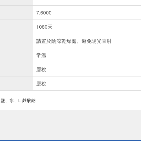
7.6000
1080天
請置於陰涼乾燥處、避免陽光直射
常溫
應稅
應稅
鹽、水、L-麩酸鈉
送