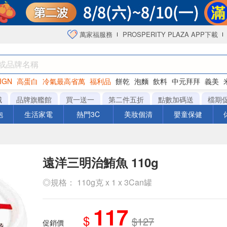
萬家福服務
PROSPERITY PLAZA APP下載
IGN
高蛋白
冷氣最高省萬
福利品
餅乾
泡麵
飲料
中元拜拜
義美
海苔
城
品牌旗艦館
買一送一
第二件五折
點數加碼送
檔期
泡
生活家電
熱門3C
美妝個清
嬰童保健
遠洋三明治鮪魚 110g
◎規格： 110g克 x 1 x 3Can罐
117
$
$127
促銷價