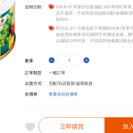
促銷活動
8/8-8/10 單筆折扣後滿$2,000享9折(單
品不適用，不得與其他促銷活動/加價購/折
$2000
即日起-9/1 不限金額下單贈$200券(單
如使用折價券/折扣碼則不符贈送資格，
品滿$2,000可折，不得與其他優惠活動合
數量
訂單類型
一般訂單
出貨方式
宅配/到店取貨/超商取貨
折價券
查看全站折價券
立即購買
加