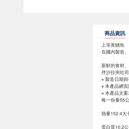
商品資訊
上等黃鰭魚
在國內製造、
新鮮的食材、
拌沙拉夾吐司
※ 製造日期
※ 本產品網
※ 本產品文
每一份量55
熱量152.4大
蛋白質10.2