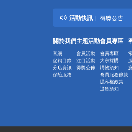
詐騙網頁！
得獎公告
活動快訊
熱門話題
銀行優惠
偏遠地區配
關於我們
主題活動
會員專區
詐騙網頁！
官網
會員活動
會員專區
促銷目錄
注目活動
大宗採購
分店資訊
得獎公佈
購物須知
保險服務
會員服務條款
隱私權政策
退貨須知