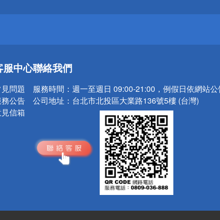
請小心！
送
客服中心
聯絡我們
請小心！
常見問題
服務時間：
週一至週日 09:00-21:00，例假日依網站
服務公告
公司地址：
台北市北投區大業路136號5樓 (台灣)
意見信箱