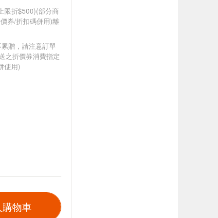
筆上限折$500)(部分商
價券/折扣碼併用)離
筆不累贈，請注意訂單
贈送之折價券消費指定
併使用)
入購物車