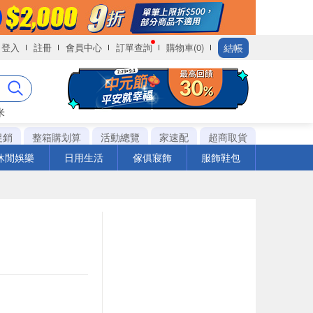
結帳
登入
註冊
會員中心
訂單查詢
購物車(0)
米
促銷
整箱購划算
活動總覽
家速配
超商取貨
休閒娛樂
日用生活
傢俱寢飾
服飾鞋包