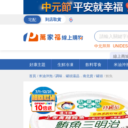
宅配
到店取貨
中元拜拜
UNIDES
巧克力
罐頭
咖啡
線上商
好康主題
生鮮冷凍
飲料零食
米油沖
首頁
/ 米油沖泡
/ 調味．罐頭湯品．南北貨
/ 罐頭
/ 鮪魚