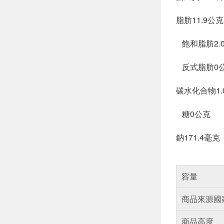
脂肪11.9公克
飽和脂肪2.
反式脂肪0
碳水化合物1.
糖0公克
鈉171.4毫克
容量
商品來源國
商品高度