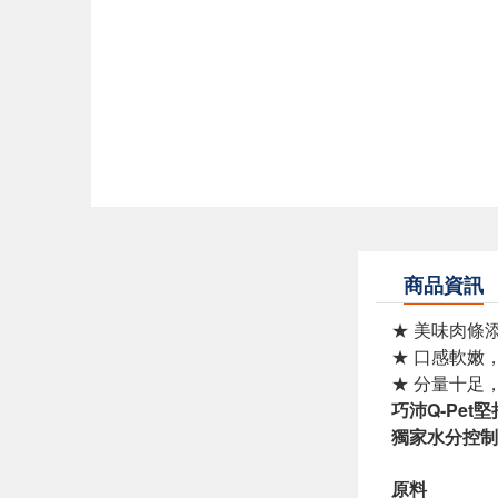
商品資訊
★ 美味肉條
★ 口感軟嫩
★ 分量十足
巧沛Q-Pe
獨家水分控制
原料