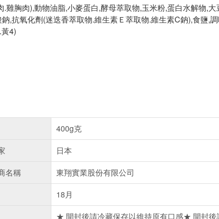
肉.雞胸肉),動物油脂,小麥蛋白,酵母萃取物,玉米粉,蛋白水解物,大
鈉,抗氧化劑(迷迭香萃取物.維生素Ｅ萃取物.維生素C鈉),食鹽,調味料
.黃4)
400g克
家
日本
商名稱
東翔實業股份有限公司
18月
★ 開封後請冷藏保存以維持原有口感★ 開封