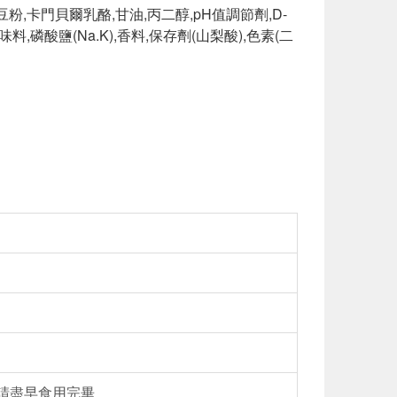
豆粉,卡門貝爾乳酪,甘油,丙二醇,pH值調節劑,D-
,磷酸鹽(Na.K),香料,保存劑(山梨酸),色素(二
後請盡早食用完畢