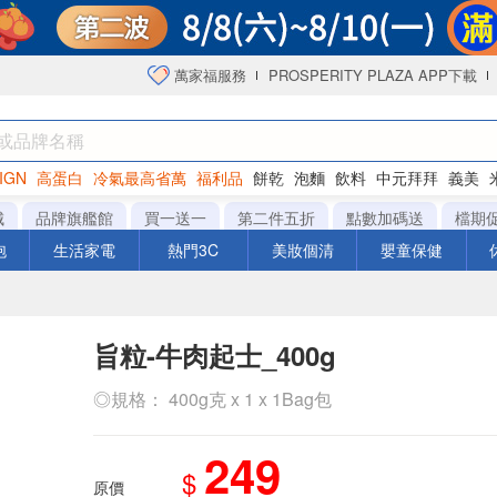
萬家福服務
PROSPERITY PLAZA APP下載
IGN
高蛋白
冷氣最高省萬
福利品
餅乾
泡麵
飲料
中元拜拜
義美
海苔
城
品牌旗艦館
買一送一
第二件五折
點數加碼送
檔期
泡
生活家電
熱門3C
美妝個清
嬰童保健
旨粒-牛肉起士_400g
◎規格： 400g克 x 1 x 1Bag包
249
$
原價