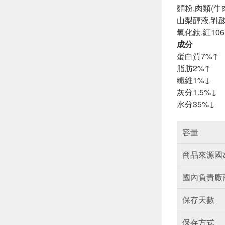
麵粉,肉類(牛
山梨醇液,乳酸
氧化鈦.紅106
成分
蛋白質7%↑
脂肪2%↑
纖維1%↓
灰分1.5%↓
水分35%↓
容量
商品來源國
國內負責廠
保存天數
保存方式