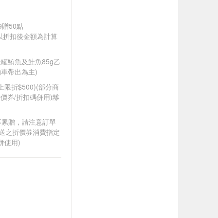
9贈50點
饋皆以折扣後金額為計算
A金罐鮪魚及鮭魚85g乙
車帶出為主)
筆上限折$500)(部分商
價券/折扣碼併用)離
筆不累贈，請注意訂單
贈送之折價券消費指定
併使用)