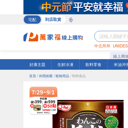
宅配
到店取貨
中元拜拜
UNIDES
巧克力
罐頭
咖啡
線上商
好康主題
生鮮冷凍
飲料零食
米油沖
首頁
/ 休閒娛樂
/ 寵物用品
/ 狗狗食品