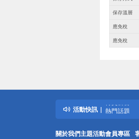
保存溫層
應免稅
應免稅
偏遠地區配
詐騙網頁！
得獎公告
活動快訊
熱門話題
銀行優惠
偏遠地區配
關於我們
主題活動
會員專區
詐騙網頁！