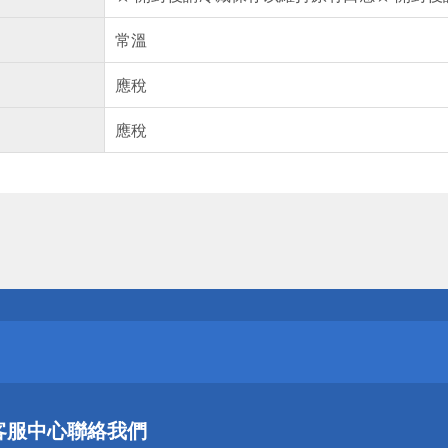
常溫
應稅
應稅
送
請小心！
送
客服中心
聯絡我們
請小心！