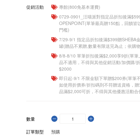
促銷活動
專館(800免基本運費)
0729-0901_汪喵派對指定品折扣後滿$59
OPENPOINT(單筆最高贈150點，回
門檻)
7/29-9/1 指定品折扣後滿$399贈SHEB
罐(贈品不累贈,數量有限送完為止；依購物
8/8-8/10 單筆折扣後滿$2,000享9折(單
品不適用，不得與其他促銷活動/加價購/折
$2000
即日起-9/1 不限金額下單贈$200券(單
如使用折價券/折扣碼則不符贈送資格，
品滿$2,000可折，不得與其他優惠活動合
數量
訂單類型
預購