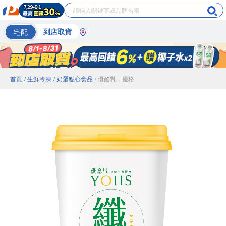
宅配
到店取貨
首頁
/ 生鮮冷凍
/ 奶蛋點心食品
/ 優酪乳．優格