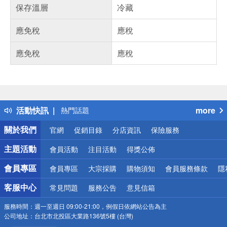
保存溫層
冷藏
應免稅
應稅
應免稅
應稅
偏遠地區配送
詐騙網頁！請小心！
得獎公告
活動快訊
more
熱門話題
銀行優惠
關於我們
官網
促銷目錄
分店資訊
保險服務
偏遠地區配送
詐騙網頁！請小心！
主題活動
會員活動
注目活動
得獎公佈
會員專區
會員專區
大宗採購
購物須知
會員服務條款
隱
客服中心
常見問題
服務公告
意見信箱
服務時間：
週一至週日 09:00-21:00，例假日依網站公告為主
公司地址：
台北市北投區大業路136號5樓 (台灣)