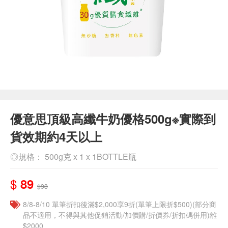
優意思頂級高纖牛奶優格500g※實際到
貨效期約4天以上
◎規格： 500g克 x 1 x 1BOTTLE瓶
$
89
$98
8/8-8/10 單筆折扣後滿$2,000享9折(單筆上限折$500)(部分商
品不適用，不得與其他促銷活動/加價購/折價券/折扣碼併用)離
$2000