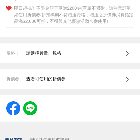
即日起-9/1 不限金額下單贈$200券(單筆不累贈，請注意訂單
如使用折價券/折扣碼則不符贈送資格，贈送之折價券消費指定
品滿$2,000可折，不得與其他優惠活動合併使用)
規格：
請選擇數量、規格
折價券
查看可使用的折價券
商品資訊
配送及售後服務說明