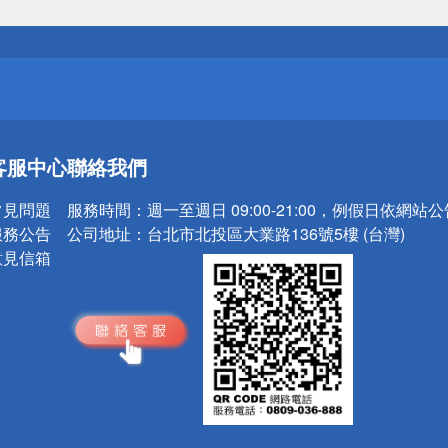
送
請小心！
送
客服中心
聯絡我們
請小心！
常見問題
服務時間：
週一至週日 09:00-21:00，例假日依網站
服務公告
公司地址：
台北市北投區大業路136號5樓 (台灣)
意見信箱