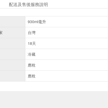
配送及售後服務說明
930ml毫升
家
台灣
18天
冷藏
應稅
應稅