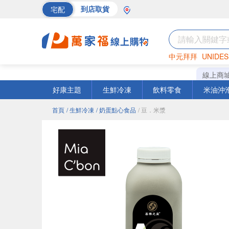
宅配
到店取貨
中元拜拜
UNIDES
巧克力
罐頭
海苔
線上商
好康主題
生鮮冷凍
飲料零食
米油沖
首頁
/ 生鮮冷凍
/ 奶蛋點心食品
/ 豆．米漿