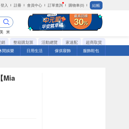
結帳
登入
註冊
會員中心
訂單查詢
購物車(0)
美
米
促銷
整箱購划算
活動總覽
家速配
超商取貨
休閒娛樂
日用生活
傢俱寢飾
服飾鞋包
Mia