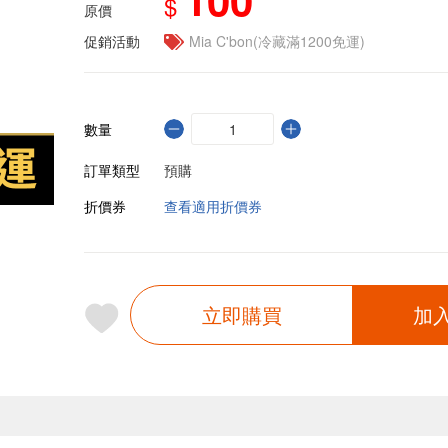
$
原價
促銷活動
Mia C'bon(冷藏滿1200免運)
數量
訂單類型
預購
折價券
查看適用折價券
立即購買
加