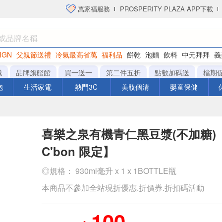
萬家福服務
PROSPERITY PLAZA APP下載
IGN
父親節送禮
冷氣最高省萬
福利品
餅乾
泡麵
飲料
中元拜拜
義
洋芋片
城
品牌旗艦館
買一送一
第二件五折
點數加碼送
檔期
泡
生活家電
熱門3C
美妝個清
嬰童保健
喜樂之泉有機青仁黑豆漿(不加糖)【
C'bon 限定】
◎規格： 930ml毫升 x 1 x 1BOTTLE瓶
本商品不參加全站現折優惠.折價券.折扣碼活動
100