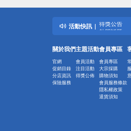
偏遠地區配
詐騙網頁！
得獎公告
活動快訊
熱門話題
銀行優惠
偏遠地區配
關於我們
主題活動
會員專區
詐騙網頁！
官網
會員活動
會員專區
促銷目錄
注目活動
大宗採購
分店資訊
得獎公佈
購物須知
保險服務
會員服務條款
隱私權政策
退貨須知